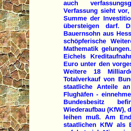
auch verfassungs
Verfassung sieht vor
Summe der Investiti
übersteigen darf. 
Bauernsohn aus Hess
schöpferische Weiter
Mathematik gelungen. 
Eichels Kreditaufna
Euro unter den vorge
Weitere 18 Milliar
Totalverkauf von Bu
staatliche Anteile 
Flughäfen - einnehmen
Bundesbesitz befi
Wiederaufbau (KfW), di
leihen muß. Am End
staatlichen KfW als