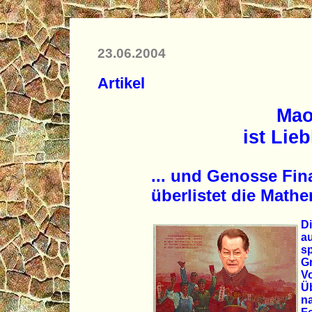
23.06.2004
Artikel
Mao
ist Lieb
... und Genosse Fin
überlistet die Mathe
Di
a
s
G
V
Üb
n