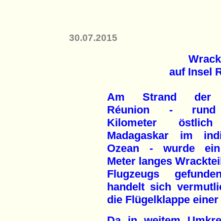
30.07.2015
Wrack
auf Insel
Am Strand der 
Réunion - rund
Kilometer östlic
Madagaskar im ind
Ozean - wurde ein
Meter langes Wracktei
Flugzeugs gefunde
handelt sich vermutl
die Flügelklappe einer
Da in weitem Umkrei