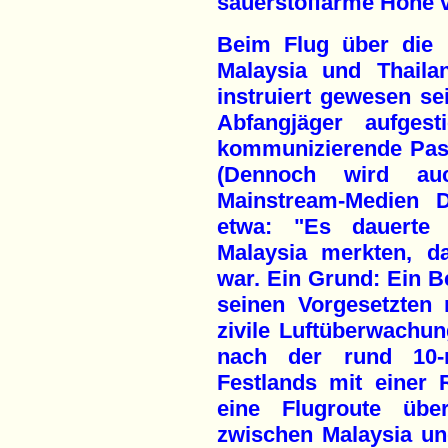
sauerstoffarme Höhe v
Beim Flug über die 
Malaysia und Thaila
instruiert gewesen se
Abfangjäger aufges
kommunizierende Pas
(Dennoch wird a
Mainstream-Medien D
etwa: "Es dauerte
Malaysia merkten, d
war. Ein Grund: Ein B
seinen Vorgesetzten
zivile Luftüberwachu
nach der rund 10-
Festlands mit einer
eine Flugroute üb
zwischen Malaysia un