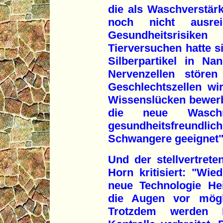
die als Waschverstärk
noch nicht ausre
Gesundheitsrisike
Tierversuchen hatte si
Silberpartikel in N
Nervenzellen stören
Geschlechtszellen wi
Wissenslücken bewer
die neue Waschm
gesundheitsfreundl
Schwangere geeignet",
Und der stellvertret
Horn kritisiert: "Wi
neue Technologie Hei
die Augen vor mögli
Trotzdem werden N