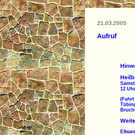
21.03.2005
Aufruf
Hinw
Heil
Samsta
12 Uh
(Fahrt
Tübing
Bruchs
Weit
Ellwa