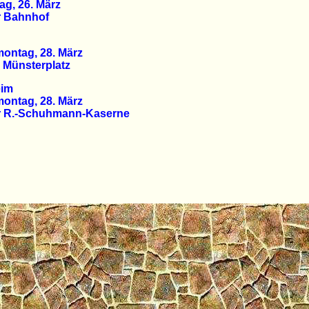
g, 26. März
r Bahnhof
ontag, 28. März
 Münsterplatz
eim
ontag, 28. März
r R.-Schuhmann-Kaserne