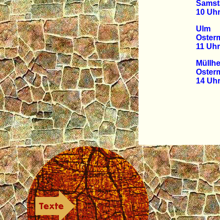
Samsta
10 Uh
Ulm
Osterm
11 Uhr
Müllh
Osterm
14 Uh