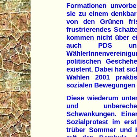
Formationen unvorbe
sie zu einem denkbar
von den Grünen fris
frustrierendes Schatt
kommen nicht über ei
auch PDS und d
WählerInnenverein
politischen Gescheh
existent. Dabei hat 
Wahlen 2001 praktis
sozialen Bewegungen 
Diese wiederum unter
und unberechen
Schwankungen. Eine
Sozialprotest im ers
trüber Sommer und H