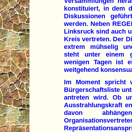
Versammlungen herau
konstituiert, in dem 
Diskussionen geführt
werden. Neben REGE
Linksruck sind auch u
Kreis vertreten. Der D
extrem mühselig und
steht unter einem g
wenigen Tagen ist e
weitgehend konsensual
Im Moment spricht v
Bürgerschaftsliste 
antreten wird. Ob u
Ausstrahlungskraft en
davon abhän
Organisations
Repräsentationsans