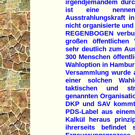
irgendjemandem durc
ist eine nennens
Ausstrahlungskraft 
nicht organisierte un
REGENBOGEN verbunde
großen öffentlichen
sehr deutlich zum A
300 Menschen öffentli
Wahloption in Hamburg
Versammlung wurde a
einer solchen Wah
taktischen und str
genannten Organisati
DKP und SAV kommt e
PDS-Label aus einem 
Kalkül heraus prinzi
ihrerseits befinde