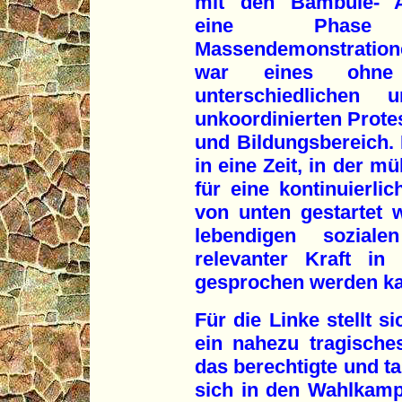
mit den Bambule- A
eine Phase 
Massendemonstration
war eines ohne
unterschiedlichen
unkoordinierten Protes
und Bildungsbereich. D
in eine Zeit, in der m
für eine kontinuierli
von unten gestartet 
lebendigen sozial
relevanter Kraft in
gesprochen werden k
Für die Linke stellt s
ein nahezu tragische
das berechtigte und ta
sich in den Wahlkamp