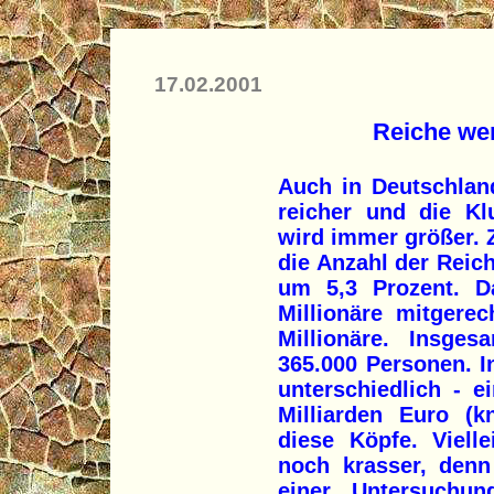
17.02.2001
Reiche we
Auch in Deutschlan
reicher und die Kl
wird immer größer. 
die Anzahl der Reic
um 5,3 Prozent. D
Millionäre mitgere
Millionäre. Insge
365.000 Personen. In
unterschiedlich - 
Milliarden Euro (k
diese Köpfe. Vielle
noch krasser, den
einer Untersuchu