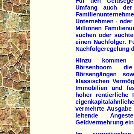
Für den Geldsege
Umfang auch der
Familienunter
Unternehmen - oder 
Millionen Familien
suchen oder suchte
einen Nachfolger. Fü
Nachfolgeregelung d
Hinzu kommen 
Börsenboom di
Börsengängen sow
klassischen Vermög
Immobilien und fes
höher rentierliche
eigenkapitalähnli
vermehrte Ausgabe 
leitende Anges
Geldvermehrung eine