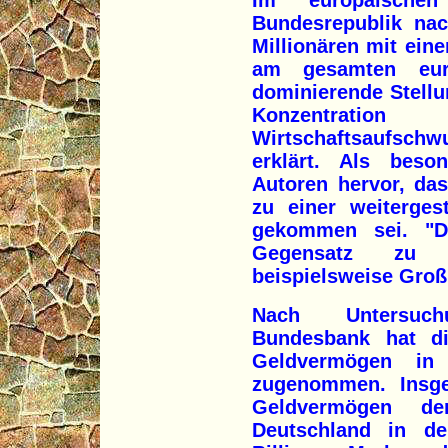
Im europäischen
Bundesrepublik nac
Millionären mit ein
am gesamten eur
dominierende Stellu
Konzentrat
Wirtschaftsaufsch
erklärt. Als beso
Autoren hervor, da
zu einer weiterges
gekommen sei. "D
Gegensatz zu 
beispielsweise Groß
Nach Untersuc
Bundesbank hat di
Geldvermögen in
zugenommen. Insg
Geldvermögen de
Deutschland in d