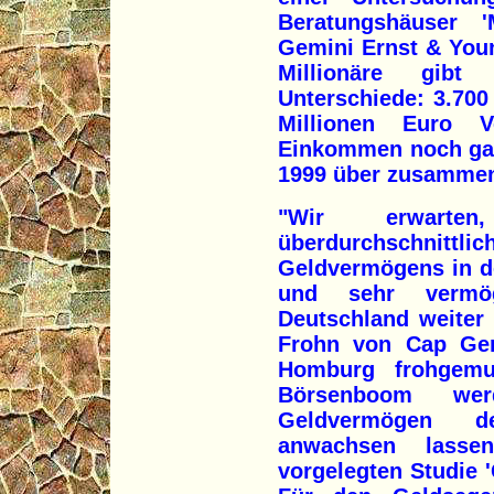
Beratungshäuser '
Gemini Ernst & Youn
Millionäre gibt
Unterschiede: 3.700
Millionen Euro 
Einkommen noch gar
1999 über zusammen 
"Wir erwart
überdurchschni
Geldvermögens in 
und sehr vermög
Deutschland weiter 
Frohn von Cap Ge
Homburg frohgemu
Börsenboom we
Geldvermögen de
anwachsen lasse
vorgelegten Studie 