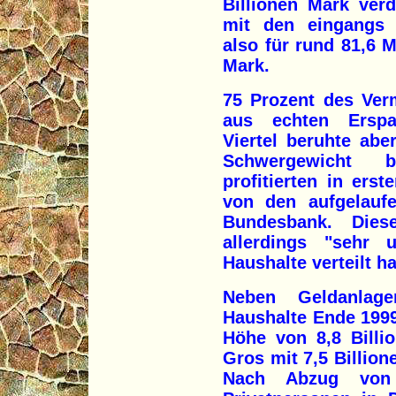
Billionen Mark verd
mit den eingangs 
also für rund 81,6 M
Mark.
75 Prozent des Ver
aus echten Erspa
Viertel beruhte abe
Schwergewicht b
profitierten in erst
von den aufgelauf
Bundesbank. Die
allerdings "sehr 
Haushalte verteilt h
Neben Geldanlage
Haushalte Ende 199
Höhe von 8,8 Billi
Gros mit 7,5 Billio
Nach Abzug von 