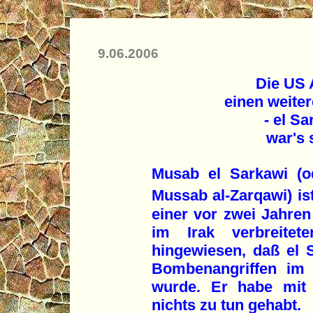
9.06.2006
Die US 
einen weite
- el Sa
war's 
Musab el Sarkawi (o
Mussab al-Zarqawi) ist 
einer vor zwei Jahre
im Irak verbreitet
hingewiesen, daß el 
Bombenangriffen im 
wurde. Er habe mit 
nichts zu tun gehabt.