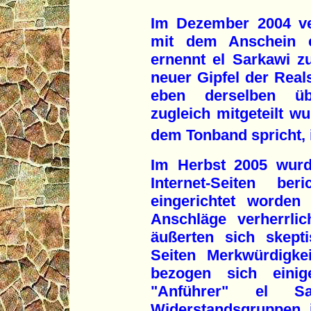
Im Dezember 2004 ve
mit dem Anschein e
ernennt el Sarkawi zu
neuer Gipfel der Reals
eben derselben übe
zugleich mitgeteilt w
dem Tonband spricht, i
Im Herbst 2005 wur
Internet-Seiten ber
eingerichtet worden
Anschläge verherrli
äußerten sich skepti
Seiten Merkwürdigkei
bezogen sich einig
"Anführer" el S
Widerstandsgruppen im