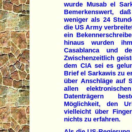
wurde Musab el Sark
Bemerkenswert, daß 
weniger als 24 Stun
die US Army verbreite
ein Bekennerschreibe
hinaus wurden ih
Casablanca und de
Zwischenzeitlich geis
dem CIA sei es gelun
Brief el Sarkawis zu 
über Anschläge auf S
allen elektronische
Datenträgern best
Möglichkeit, den Ur
vielleicht über Fing
nichts zu erfahren.
Als die US-Regierung 