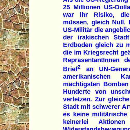
25 Millionen US-Doll
war ihr Risiko, di
müssen, gleich Null.
US-Militär die angebli
der irakischen Stad
Erdboden gleich zu m
die im Kriegsrecht g
RepräsentantInnen d
2
Brief
an UN-General
amerikanischen Ka
mächtigsten Bomben a
Hunderte von unsch
verletzen. Zur gleiche
Stadt mit schwerer Art
es keine militärische
keinerlei Aktione
Widerstandsbewegung