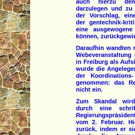
auch hierzu den 
darzulegen und zu 
der Vorschlag, ein
der gentechnik-kri
eine ausgewogene 
können, zurückgewi
Daraufhin wandten s
Webeveranstaltung 
in Freiburg als Auf
wurde die Angelege
der Koordinations-
genommen: das Reg
nicht ein.
Zum Skandal wird
durch eine schri
Regierungspräside
vom 2. Februar. Hie
zurück, indem er si