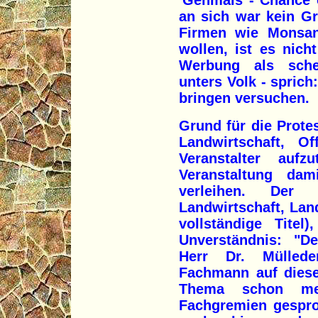
'Genmais - Chance o
an sich war kein G
Firmen wie Monsan
wollen, ist es nich
Werbung als schei
unters Volk - sprich
bringen versuchen.
Grund für die Prote
Landwirtschaft, Of
Veranstalter auf
Veranstaltung dam
verleihen. Der
Landwirtschaft, Lan
vollständige Titel
Unverständnis: "D
Herr Dr. Müllede
Fachmann auf diese
Thema schon meh
Fachgremien gesproc