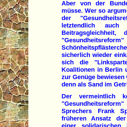
Aber von der Bundes
müsse. Wer so argumen
der "Gesundheitsr
letztendlich auch
Beitragsgleichheit
"Gesundheitsre
Schönheitspfläste
sicherlich wieder eink
sich die "Linkspar
Koalitionen in Berli
zur Genüge bewiesen w
denn als Sand im Getr
Der vermeintlich k
"Gesundheitsreform"
Sprechers Frank Sp
früheren Ansatz der
einer solidarischen