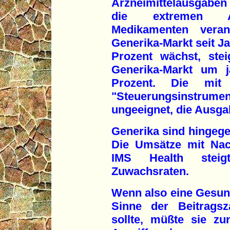
Arzneimittelausgaben 
die extremen Au
Medikamenten veran
Generika-Markt seit Ja
Prozent wächst, ste
Generika-Markt um j
Prozent. Die mit
"Steuerungsinstrume
ungeeignet, die Ausg
Generika sind hingegen
Die Umsätze mit Na
IMS Health steig
Zuwachsraten.
Wenn also eine Gesund
Sinne der Beitragsza
sollte, müßte sie zu