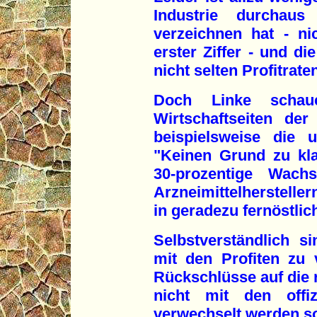
Industrie durchaus 
verzeichnen hat - ni
erster Ziffer - und di
nicht selten Profitrat
Doch Linke schau
Wirtschaftseiten de
beispielsweise die 
"Keinen Grund zu kla
30-prozentige Wach
Arzneimittelhersteller
in geradezu fernöstli
Selbstverständlich s
mit den Profiten zu 
Rückschlüsse auf die r
nicht mit den offiz
verwechselt werden so