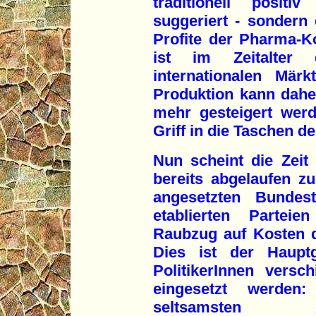
traditionell positi
suggeriert - sondern 
Profite der Pharma-K
ist im Zeitalter 
internationalen Mär
Produktion kann dahe
mehr gesteigert wer
Griff in die Taschen d
Nun scheint die Zeit 
bereits abgelaufen z
angesetzten Bundes
etablierten Parteie
Raubzug auf Kosten de
Dies ist der Haupt
PolitikerInnen versc
eingesetzt werde
seltsamsten A