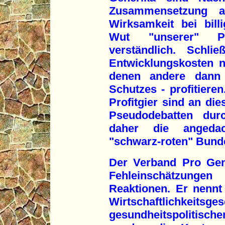
Zusammensetzung an
Wirksamkeit bei bill
Wut "unserer" Ph
verständlich. Schli
Entwicklungskosten 
denen andere dann 
Schutzes - profitiere
Profitgier sind an die
Pseudodebatten dur
daher die angedach
"schwarz-roten" Bund
Der Verband Pro Gener
Fehleinschätzungen
Reaktionen. Er nennt
Wirtschaftlichkeitsge
gesundheitspolitische