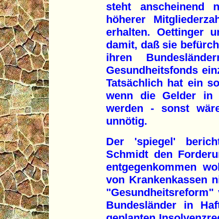
steht anscheinend 
höherer Mitgliederz
erhalten. Oettinger
damit, daß sie befürch
ihren Bundesländ
Gesundheitsfonds ein
Tatsächlich hat ein s
wenn die Gelder in 
werden - sonst wäre
unnötig.
Der 'spiegel' beric
Schmidt den Forder
entgegenkommen woll
von Krankenkassen ni
"Gesundheitsreform" 
Bundesländer in Ha
geplanten Insolvenzre