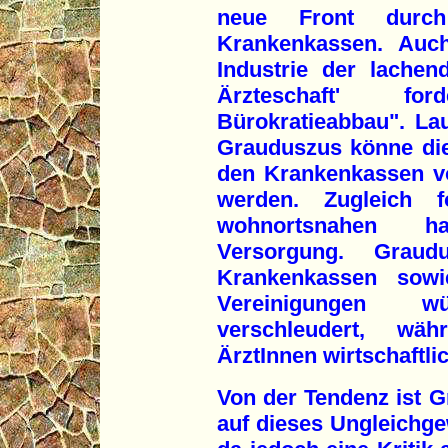
neue Front durch
Krankenkassen. Auch
Industrie der lachen
Ärzteschaft' fo
Bürokratieabbau". La
Grauduszus könne die 
den Krankenkassen vo
werden. Zugleich 
wohnortsnahen ha
Versorgung. Graudu
Krankenkassen sowi
Vereinigungen w
verschleudert, wäh
ÄrztInnen wirtschaftl
Von der Tendenz ist 
auf dieses Ungleichg