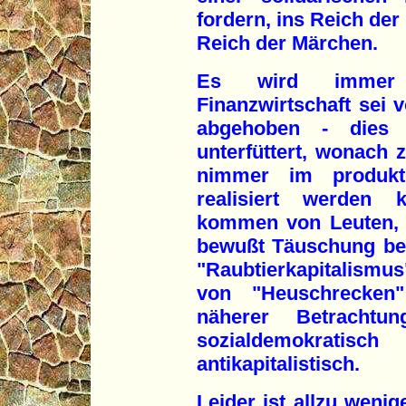
fordern, ins Reich der
Reich der Märchen.
Es wird immer 
Finanzwirtschaft sei v
abgehoben - dies 
unterfüttert, wonach z
nimmer im produkti
realisiert werden 
kommen von Leuten, 
bewußt Täuschung be
"Raubtierkapitalismu
von "Heuschrecken"
näherer Betrachtu
sozialdemokra
antikapitalistisch.
Leider ist allzu weni