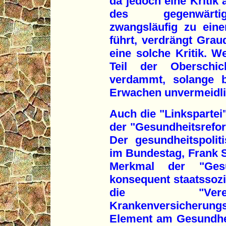
da jedoch eine Kritik
des gegenwärtig
zwangsläufig zu einer
führt, verdrängt Gra
eine solche Kritik. W
Teil der Oberschi
verdammt, solange b
Erwachen unvermeidli
Auch die "Linkspartei"
der "Gesundheitsrefor
Der gesundheitspolit
im Bundestag, Frank Sp
Merkmal der "Gesu
konsequent staatssozia
die "Verein
Krankenversicherung
Element am Gesundhe