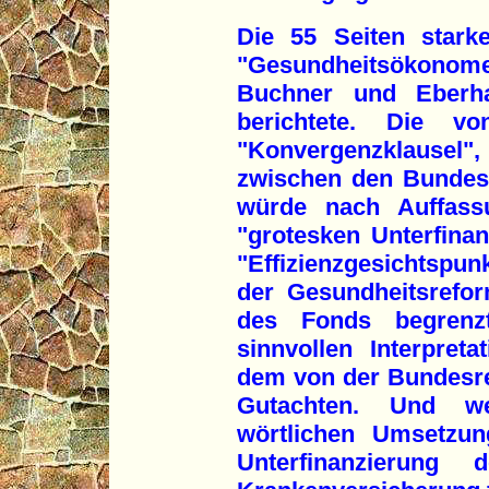
Die 55 Seiten stark
"Gesundheitsökonom
Buchner und Eberhar
berichtete. Die v
"Konvergenzklausel"
zwischen den Bundesl
würde nach Auffass
"grotesken Unterfinan
"Effizienzgesichtspunk
der Gesundheitsrefo
des Fonds begrenzt
sinnvollen Interpreta
dem von der Bundesre
Gutachten. Und we
wörtlichen Umsetzun
Unterfinanzierung 