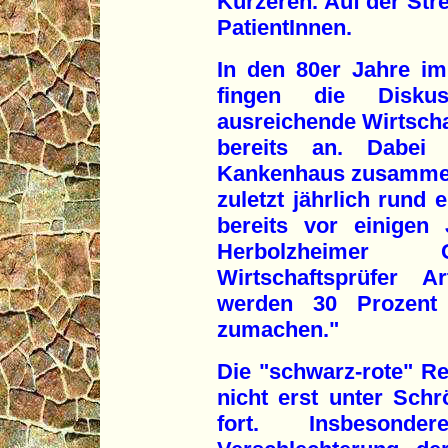
Kürzeren. Auf der Stre
PatientInnen.
In den 80er Jahre i
fingen die Disku
ausreichende Wirtscha
bereits an. Dabei
Kankenhaus zusammen
zuletzt jährlich rund 
bereits vor einigen
Herbolzheimer G
Wirtschaftsprüfer 
werden 30 Prozent 
zumachen."
Die "schwarz-rote" Re
nicht erst unter Sch
fort. Insbesond