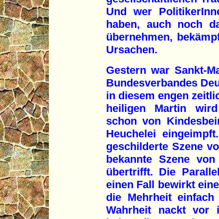
Und wer PolitikerIn
haben, auch noch da
übernehmen, bekämpft 
Ursachen.
Gestern war Sankt-Mar
Bundesverbandes Deuts
in diesem engen zeitli
heiligen Martin wir
schon von Kindesbein
Heuchelei eingeimpft
geschilderte Szene vo
bekannte Szene von 
übertrifft. Die Parall
einen Fall bewirkt ein
die Mehrheit einfach
Wahrheit nackt vor 