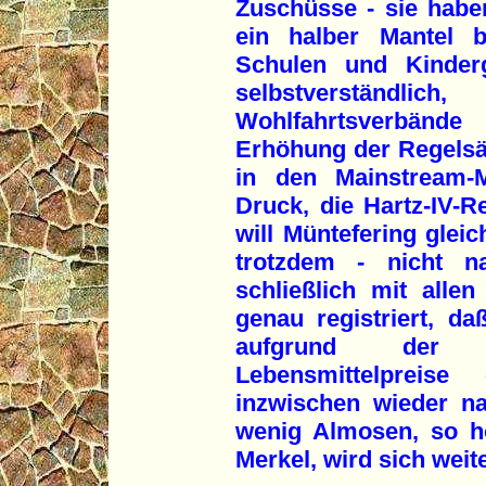
Zuschüsse - sie habe
ein halber Mantel b
Schulen und Kinderg
selbstverständl
Wohlfahrtsverbänd
Erhöhung der Regelsät
in den Mainstream-
Druck, die Hartz-IV-R
will Müntefering gleic
trotzdem - nicht n
schließlich mit all
genau registriert, 
aufgrund der s
Lebensmittelpreis
inzwischen wieder na
wenig Almosen, so h
Merkel, wird sich wei