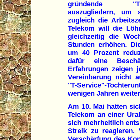
gründende "T-Ser
auszugliedern, um
zugleich die Arbeitsz
Telekom will die Lö
gleichzeitig die Woc
Stunden erhöhen. Die
um 40 Prozent reduz
dafür eine Beschäf
Erfahrungen zeigen j
Vereinbarung nicht 
"T-Service"-Tocht
wenigen Jahren weiter
Am 10. Mai hatten sic
Telekom an einer Ur
sich mehrheitlich ents
Streik zu reagieren. 
Verschärfung des Konf