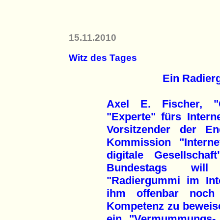
15.11.2010
Witz des Tages
Ein Radierg
Axel E. Fischer, "
"Experte" fürs Intern
Vorsitzender der En
Kommission "Intern
digitale Gesellschaf
Bundestags wil
"Radiergummi im Inte
ihm offenbar noch 
Kompetenz zu beweisen
ein "Vermummungs- v