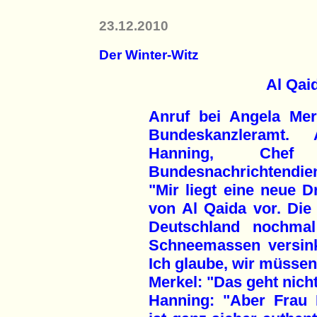
23.12.2010
Der Winter-Witz
Al Qai
Anruf bei Angela Mer
Bundeskanzleramt. 
Hanning, Chef
Bundesnachrichtendie
"Mir liegt eine neue 
von Al Qaida vor. Die
Deutschland nochmal
Schneemassen versin
Ich glaube, wir müsse
Merkel: "Das geht nicht
Hanning: "Aber Frau 