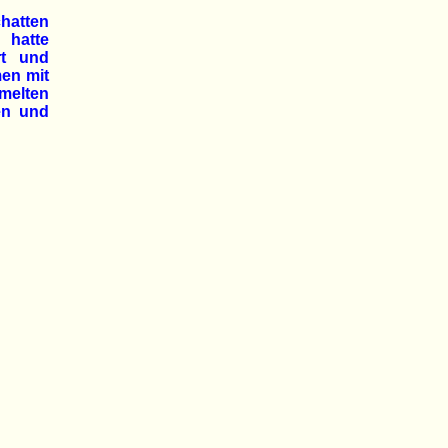
chatten
 hatte
rt und
men mit
melten
en und