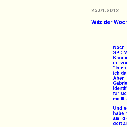
25.01.2012
Witz der Woc
Noch 
SPD-
Kandid
er vo
"Inter
ich da
Aber 
Gabr
Identif
für si
ein III
Und so
habe m
als Id
dort al