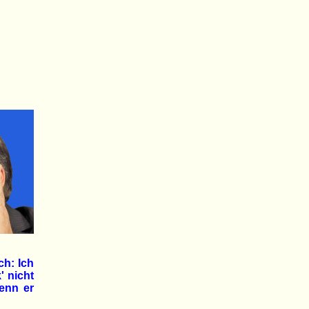
ch: Ich
' nicht
wenn er