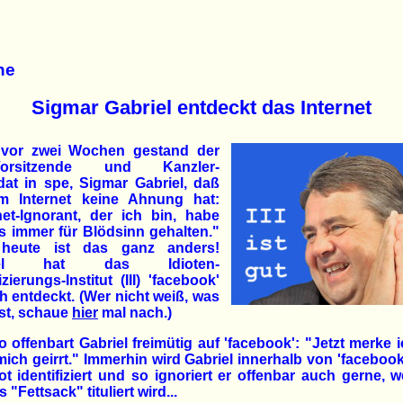
he
Sigmar Gabriel entdeckt das Internet
vor zwei Wochen gestand der
Vorsitzende und Kanzler-
at in spe, Sigmar Gabriel, daß
m Internet keine Ahnung hat:
net-Ignorant, der ich bin, habe
s immer für Blödsinn gehalten."
heute ist das ganz anders!
iel hat das Idioten-
izierungs-Institut (III) 'facebook'
ch entdeckt. (Wer nicht weiß, was
 ist, schaue
hier
mal nach.)
 offenbart Gabriel freimütig auf 'facebook': "Jetzt merke i
ich geirrt." Immerhin wird Gabriel innerhalb von 'facebook
iot identifiziert und so ignoriert er offenbar auch gerne, 
s "Fettsack" tituliert wird...