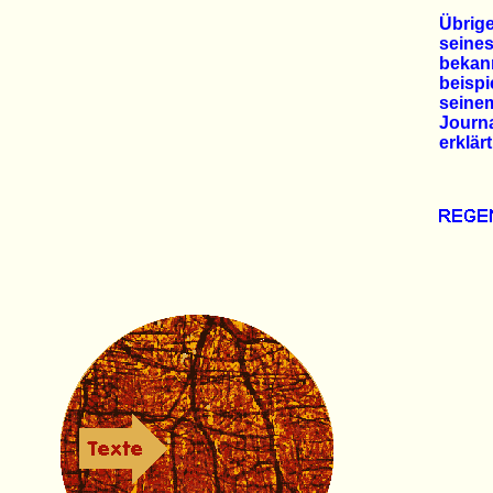
Übrige
seine
bekan
beispi
seine
Journ
erklärt