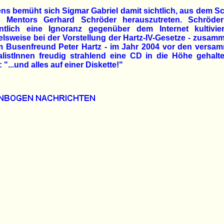
ns bemüht sich Sigmar Gabriel damit sichtlich, aus dem S
s Mentors Gerhard Schröder herauszutreten. Schröder
ntlich eine Ignoranz gegenüber dem Internet kultivie
elsweise bei der Vorstellung der Hartz-IV-Gesetze - zusam
m Busenfreund Peter Hartz - im Jahr 2004 vor den versam
alistInnen freudig strahlend eine CD in die Höhe gehalt
: "...und alles auf einer Diskette!"