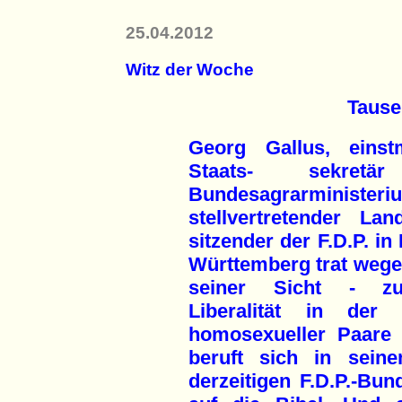
25.04.2012
Witz der Woche
Tause
Georg Gallus, einstm
Staats- sekret
Bundesagrarministeri
stellvertretender Lan
sitzender der F.D.P. in
Württemberg trat wege
seiner Sicht - zu
Liberalität in der
homosexueller Paare 
beruft sich in sein
derzeitigen F.D.P.-Bun