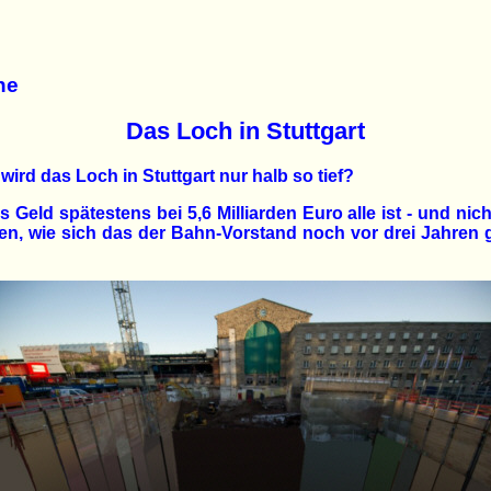
he
Das Loch in Stuttgart
ird das Loch in Stuttgart nur halb so tief?
s Geld spätestens bei 5,6 Milliarden Euro alle ist - und nich
den, wie sich das der Bahn-Vorstand noch vor drei Jahren