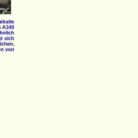
ebatte
s A340
hnlich
t sich
ichen,
en von