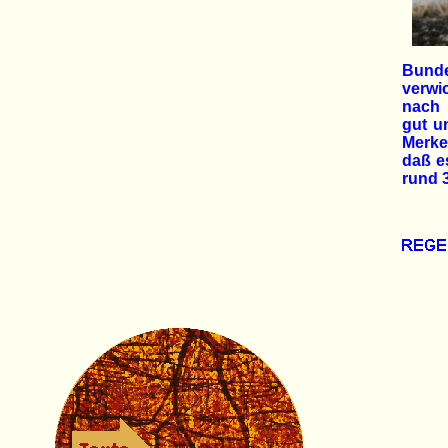
Bunde
verwi
nach 
gut u
Merke
daß e
rund 3