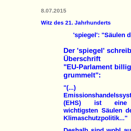
8.07.2015
Witz des 21. Jahrhunderts
'spiegel': "Säulen 
Der 'spiegel' schrei
Überschrift
"EU-Parlament billig
grummelt":
"(...) 
Emissionshandelssys
(EHS) ist eine
wichtigsten Säulen d
Klimaschutzpolitik..."
Deshalb sind wohl au