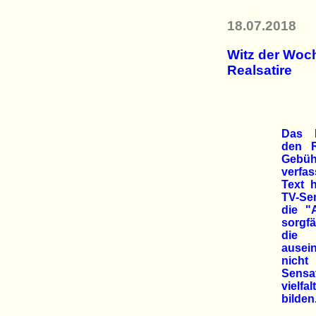
18.07.2018
Witz der Woc
Realsatire
Das B
den R
Gebüh
verfas
Text h
TV-Se
die "
sorgfä
die
ausei
nicht
Sensa
vielfa
bilden