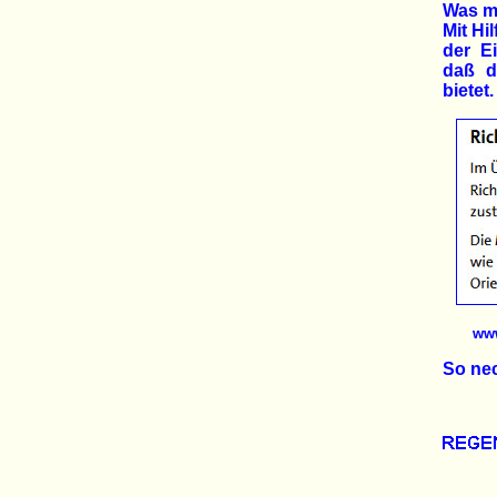
Was m
Mit Hi
der E
daß d
bietet.
www
So nec