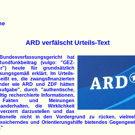
he
ARD verfälscht Urteils-Text
undesverfassungsgericht hat
undfunkbeitrag (vulgo: "GEZ-
r") heute für grundsätzlich
sungsgemäß erklärt. Im Urteils-
eißt es, die zwangsfinanzierten
nder wie ARD und ZDF hätten
Aufgabe", durch "authentische,
ltig recherchierte Informationen,
 Fakten und Meinungen
nanderhalten, die Wirklichkeit
 verzerrt darzustellen und das
tionelle nicht in den Vordergrund zu rücken, vielme
ltssicherndes und Orientierungshilfe bietendes Gegengew
."