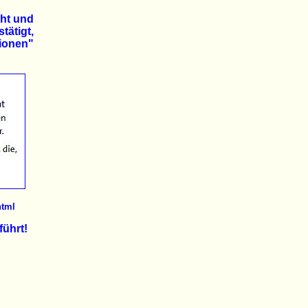
cht und
ätigt,
ionen"
html
führt!