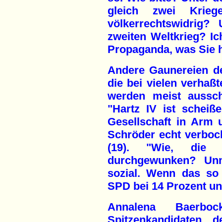
gleich zwei Krieg
völkerrechtswidrig?
zweiten Weltkrieg? Ic
Propaganda, was Sie h
Andere Gaunereien de
die bei vielen verha
werden meist aussch
"Hartz IV ist scheiß
Gesellschaft in Arm 
Schröder echt verbockt
(19). "Wie, die
durchgewunken? Unm
sozial. Wenn das so
SPD bei 14 Prozent un
Annalena Baerbo
Spitzenkandidaten d