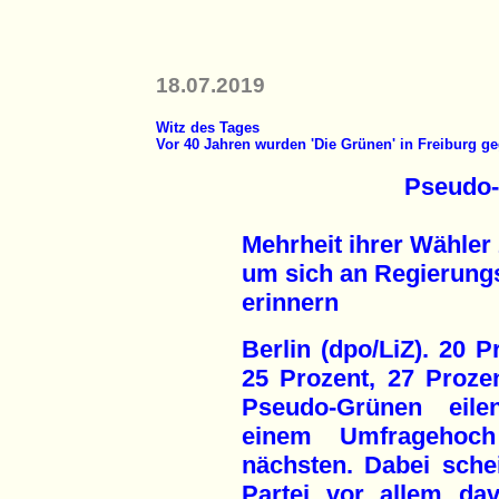
18.07.2019
Witz des Tages
Vor 40 Jahren wurden 'Die Grünen' in Freiburg g
Pseudo-
Mehrheit ihrer Wähler 
um sich an Regierungs
erinnern
Berlin (dpo/LiZ). 20 P
25 Prozent, 27 Prozen
Pseudo-Grünen eil
einem Umfragehoc
nächsten. Dabei schei
Partei vor allem da