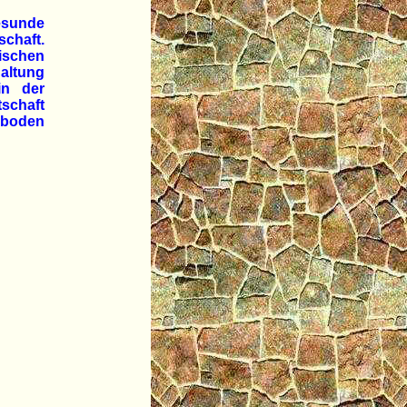
esunde
schaft.
mischen
altung
in der
schaft
rboden