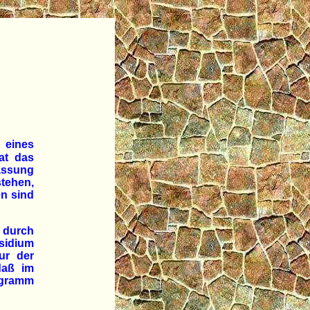
e eines
at das
assung
stehen,
en sind
 durch
sidium
ur der
daß im
ligramm