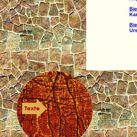
Bie
Kam d
Bi
Ursac