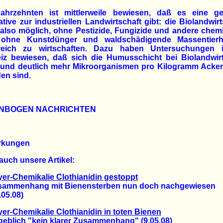
Jahrzehnten ist mittlerweile bewiesen, daß es eine g
ative zur industriellen Landwirtschaft gibt: die Biolandwirt
 also möglich, ohne Pestizide, Fungizide und andere che
, ohne Kunstdünger und waldschädigende Massentierh
greich zu wirtschaften. Dazu haben Untersuchungen 
iz bewiesen, daß sich die Humusschicht bei Biolandwirt
t und deutlich mehr Mikroorganismen pro Kilogramm Acke
den sind.
NBOGEN NACHRICHTEN
rkungen
auch unsere Artikel:
er-Chemikalie Clothianidin gestoppt
menhang mit Bienensterben nun doch nachgewiesen
5.08)
er-Chemikalie Clothianidin in toten Bienen
lich "kein klarer Zusammenhang" (9.05.08)