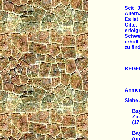
Seit 
Altern
Es ist
Gifte
erfol
Schwe
erhol
zu fin
REGE
Anme
Siehe 
Bay
Zusam
(17.0
Bay
Angeb