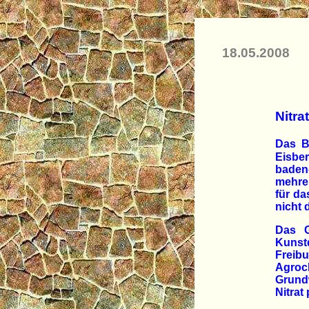
18.05.2008
Nitr
Das B
Eisbe
baden
mehrer
für da
nicht 
Das G
Kunst
Freib
Agroc
Grundw
Nitrat