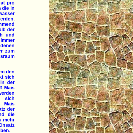
rat pro
 die in
dwasser
werden.
hmend
lb der
ch und
 immer
 denen
er zum
nsraum
gen den
kt sich
In der
ß Mais
werden
n sich
e Mais
tz der
nd die
ch mehr
Einsatz
eben.