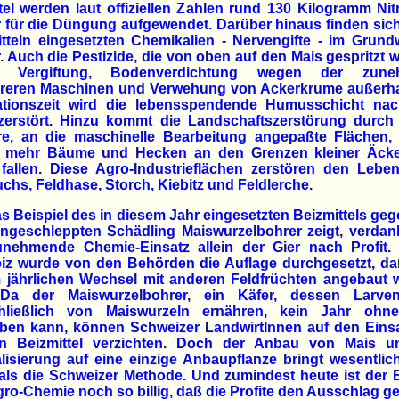
tel werden laut offiziellen Zahlen rund 130 Kilogramm Nit
 für die Düngung aufgewendet. Darüber hinaus finden sich
tteln eingesetzten Chemikalien - Nervengifte - im Grun
. Auch die Pestizide, die von oben auf den Mais gespritzt 
h Vergiftung, Bodenverdichtung wegen der zune
reren Maschinen und Verwehung von Ackerkrume außerha
ationszeit wird die lebensspendende Humusschicht na
zerstört. Hinzu kommt die Landschaftszerstörung durch
re, an die maschinelle Bearbeitung angepaßte Flächen,
 mehr Bäume und Hecken an den Grenzen kleiner Äck
 fallen. Diese Agro-Industrieflächen zerstören den Lebe
chs, Feldhase, Storch, Kiebitz und Feldlerche.
s Beispiel des in diesem Jahr eingesetzten Beizmittels ge
ngeschleppten Schädling Maiswurzelbohrer zeigt, verdan
unehmende Chemie-Einsatz allein der Gier nach Profit. 
iz wurde von den Behörden die Auflage durchgesetzt, da
m jährlichen Wechsel mit anderen Feldfrüchten angebaut 
 Da der Maiswurzelbohrer, ein Käfer, dessen Larve
hließlich von Maiswurzeln ernähren, kein Jahr ohn
eben kann, können Schweizer LandwirtInnen auf den Einsa
gen Beizmittel verzichten. Doch der Anbau von Mais u
lisierung auf eine einzige Anbaupflanze bringt wesentli
 als die Schweizer Methode. Und zumindest heute ist der 
ro-Chemie noch so billig, daß die Profite den Ausschlag g