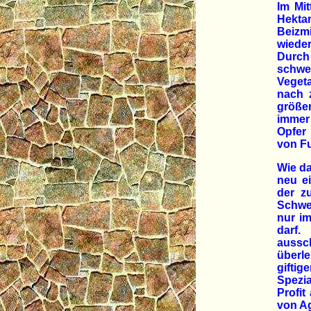
Im Mit
Hektar
Beizmi
wieder
Durc
schwe
Veget
nach 
größe
immer
Opfer
von Fu
Wie da
neu ei
der z
Schwe
nur i
darf.
aussc
überl
gifti
Spezia
Profit
von Ag