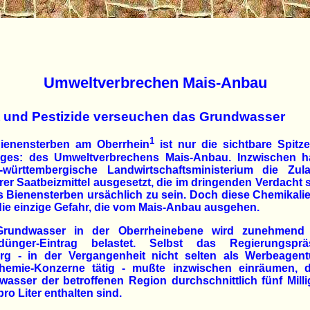
Umweltverbrechen Mais-Anbau
at und Pestizide verseuchen das Grundwasser
1
ienensterben am Oberrhein
ist nur die sichtbare Spitz
rges: des Umweltverbrechens Mais-Anbau. Inzwischen h
-württembergische Landwirtschaftsministerium die Zul
er Saatbeizmittel ausgesetzt, die im dringenden Verdacht 
s Bienensterben ursächlich zu sein. Doch diese Chemikali
die einzige Gefahr, die vom Mais-Anbau ausgehen.
rundwasser in der Oberrheinebene wird zunehmend
dünger-Eintrag belastet. Selbst das Regierungsprä
urg - in der Vergangenheit nicht selten als Werbeagent
hemie-Konzerne tätig - mußte inzwischen einräumen, 
asser der betroffenen Region durchschnittlich fünf Mil
 pro Liter enthalten sind.