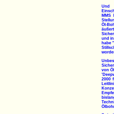
Und 
Einsc
MMS b
Stell
Öl-Bo
äußer
Siche
und in
habe "
Stills
worden
Unbes
Sicher
von Öl
'Deepw
2000 f
Leitli
Konze
Empfe
bisl
Techn
Ölbohr