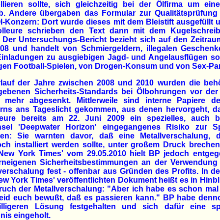
llieren sollte, sich gleichzeitig bei der Ölfirma um ei
b. Andere übergaben das Formular zur Qualitätsprüfung 
-Konzern: Dort wurde dieses mit dem Bleistift ausgefüllt 
olleure schrieben den Text dann mit dem Kugelschreib
 Der Untersuchungs-Bericht bezieht sich auf den Zeitra
008 und handelt von Schmiergeldern, illegalen Geschenk
Einladungen zu ausgiebigen Jagd- und Angelausflügen so
gen Football-Spielen, von Drogen-Konsum und von Sex-Par
rlauf der Jahre zwischen 2008 und 2010 wurden die behö
gebenen Sicherheits-Standards bei Ölbohrungen vor der
 mehr abgesenkt. Mittlerweile sind interne Papiere d
rns ans Tageslicht gekommen, aus denen hervorgeht, d
ieure bereits am 22. Juni 2009 ein spezielles, auch b
nsel 'Deepwater Horizon' eingegangenes Risiko zur S
ten: Sie warnten davor, daß eine Metallverschalung, 
ch installiert werden sollte, unter großem Druck breche
'New York Times' vom 29.05.2010 hielt BP jedoch entgeg
rneigenen Sicherheitsbestimmungen an der Verwendung 
verschalung fest - offenbar aus Gründen des Profits. In 
ew York Times' veröffentlichten Dokument heißt es in Hinbl
uch der Metallverschalung: "Aber ich habe es schon mal 
seid euch bewußt, daß es passieren kann." BP habe denn
illigeren Lösung festgehalten und sich dafür eine spe
nis eingeholt.