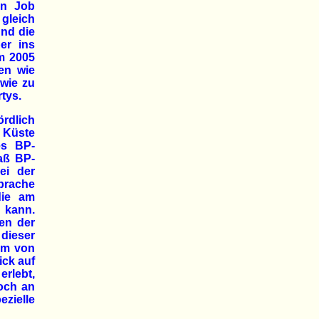
nen Job
gleich
und die
er ins
um 2005
en wie
wie zu
tys.
rdlich
 Küste
es BP-
aß BP-
ei der
prache
die am
n kann.
en der
dieser
dem von
ick auf
erlebt,
och an
zielle