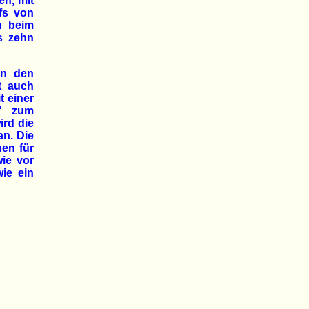
en, mit
fs von
n beim
s zehn
on den
t auch
t einer
l" zum
ird die
an. Die
en für
ie vor
wie ein