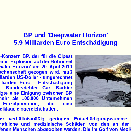
BP und 'Deepwater Horizon'
5,9 Milliarden Euro Entschädigung
-Konzern BP, der für die Ölpest
iner Explosion auf der Bohrinsel
ater Horizon' am 20. April 2010
echenschaft gezogen wird, muß
lliarden US-Dollar - umgerechnet
illiarden Euro - Entschädigung
n. Bundesrichter Carl Barbier
tigte eine Einigung zwischen BP
ehr als 100.000 Unternehmen
Einzelpersonen, die eine
klage eingereicht hatten.
er verhältnismäßig geringen Entschädigungssumme 
chaftliche und medizinische Schäden von den an der
ffenen Menschen abgegolten werden. Die im Golf von Mexi