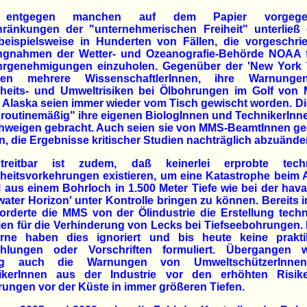
entgegen manchen auf dem Papier vorgege
hränkungen der "unternehmerischen Freiheit" unterließ 
eispielsweise in Hunderten von Fällen, die vorgeschri
ungnahmen der Wetter- und Ozeanografie-Behörde NOAA f
hrgenehmigungen einzuholen. Gegenüber der 'New York 
ten mehrere WissenschaftlerInnen, ihre Warnung
rheits- und Umweltrisiken bei Ölbohrungen im Golf von 
 Alaska seien immer wieder vom Tisch gewischt worden. 
routinemäßig" ihre eigenen BiologInnen und TechnikerIn
chweigen gebracht. Auch seien sie von MMS-BeamtInnen g
, die Ergebnisse kritischer Studien nachträglich abzuände
treitbar ist zudem, daß keinerlei erprobte tech
heitsvorkehrungen existieren, um eine Katastrophe beim A
 aus einem Bohrloch in 1.500 Meter Tiefe wie bei der hava
ater Horizon' unter Kontrolle bringen zu können. Bereits 
orderte die MMS von der Ölindustrie die Erstellung tech
nien für die Verhinderung von Lecks bei Tiefseebohrungen. 
rne haben dies ignoriert und bis heute keine prakti
hlungen oder Vorschriften formuliert. Übergangen 
ang auch die Warnungen von UmweltschützerInne
ikerInnen aus der Industrie vor den erhöhten Risik
ungen vor der Küste in immer größeren Tiefen.