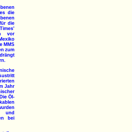
benen
es die
ebenen
ür die
Times'
en vor
Mexiko
Die MMS
nen zum
edrängt
rn.
nische
ustritt
rierten
im Jahr
nischer
Die Öl-
kablen
wurden
n und
en bei