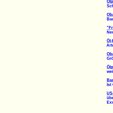
Ölp
Schiff
Ob
Bau n
"Fr
Neuer 
Öl-
Arten
Ob
Größte
Ölp
weita
Ba
Ist v
US-
über 
Exxon