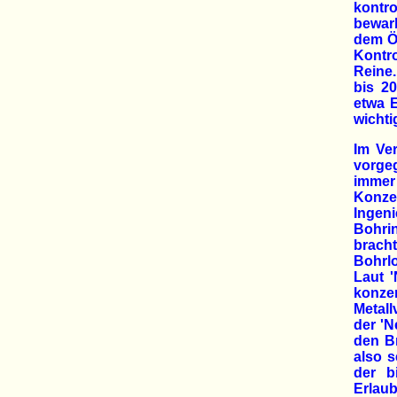
kontro
bewar
dem Öl
Kontr
Reine.
bis 2
etwa 
wichti
Im Ve
vorge
immer
Konze
Ingen
Bohri
brach
Bohrlo
Laut 
konze
Metall
der 'N
den Br
also 
der b
Erlaub