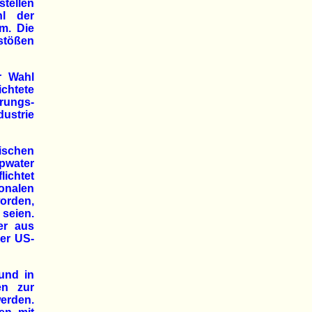
stellen
l der
m. Die
stößen
r Wahl
chtete
erungs-
ustrie
ischen
pwater
lichtet
onalen
orden,
seien.
er aus
er US-
und in
en zur
erden.