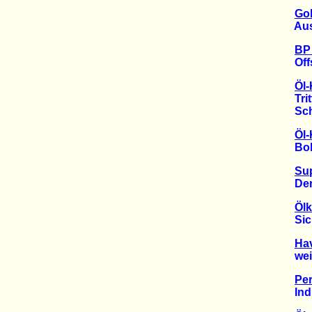
Gol
Auswi
BP 
Offsh
Öl-
Tritt
Schad
Öl-
Bohrl
Su
Der M
Ölk
Sicht
Hav
weitet
Per
Indig