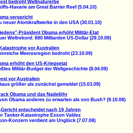
est bedroht Weltnaturerbe
s-Havarie am Great Barrier Reef (5.04.10)
ama verspricht
euer Atomkraftwerke in den USA (30.01.10)
iedens"-Präsident Obama erhöht Militär-Etat
Weltrekord: 680 Milliarden US-Dollar (29.10.09)
Katastrophe vor Australien
reiche Meeresregion bedroht (23.10.09)
ama erhöht den US-Kriegsetat
s Militär-Budget der Weltgeschichte (8.04.09)
est vor Australien
us größer als zunächst gemeldet (15.03.09)
rack Obama und das Nadelöhr
on Obama anderes zu erwarten als von Bush? (9.10.08)
Gericht entscheidet nach 19 Jahren
Tanker-Katastrophe Exxon Valdez
-Konzern verdient am Unglück (7.07.08)