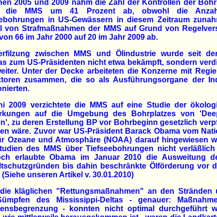
en 2005 und 2009 nahm die Zahl der Kontrollen der Bohr
h die MMS um 41 Prozent ab, obwohl die Anzah
eebohrungen in US-Gewässern in diesem Zeitraum zunah
l von Strafmaßnahmen der MMS auf Grund von Regelver
on 66 im Jahr 2000 auf 20 im Jahr 2009 ab.
erfilzung zwischen MMS und Ölindustrie wurde seit de
s zum US-Präsidenten nicht etwa bekämpft, sondern verdi
eiter. Unter der Decke arbeiteten die Konzerne mit Regi
ktoren zusammen, die so als Ausführungsorgane der Ind
onierten.
ni 2009 verzichtete die MMS auf eine Studie der ökolog
rkungen auf die Umgebung des Bohrplatzes von 'Dee
n', zu deren Erstellung BP vor Bohrbeginn gesetzlich verpf
en wäre. Zuvor war US-Präsident Barack Obama vom Nati
ür Ozeane und Atmosphäre (NOAA) darauf hingewiesen w
tudien des MMS über Tiefseebohrungen nicht verläßlich 
ch erlaubte Obama im Januar 2010 die Ausweitung d
tschutzgründen bis dahin beschränkte Ölförderung vor d
 (Siehe unseren Artikel v. 30.01.2010)
die kläglichen "Rettungsmaßnahmen" an den Stränden 
ümpfen des Mississippi-Deltas - genauer: Maßnahm
ensbegrenzung - konnten nicht optimal durchgeführt w