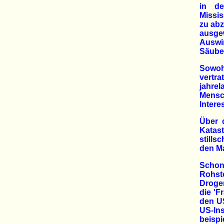
in de
Missis
zu abz
ausge
Auswi
Säube
Sowoh
vertr
jahre
Mensc
Inter
Über 
Katast
still
den Ma
Schon
Rohst
Drogen
die 'F
den US
US-In
beisp