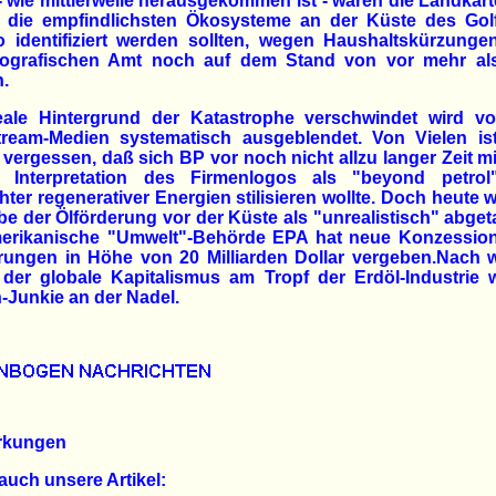
 wie mittlerweile herausgekommen ist - waren die Landkart
 die empfindlichsten Ökosysteme an der Küste des Gol
o identifiziert werden sollten, wegen Haushaltskürzunge
ografischen Amt noch auf dem Stand von vor mehr al
.
eale Hintergrund der Katastrophe verschwindet wird v
tream-Medien systematisch ausgeblendet. Von Vielen is
 vergessen, daß sich BP vor noch nicht allzu langer Zeit mi
 Interpretation des Firmenlogos als "beyond petro
hter regenerativer Energien stilisieren wollte. Doch heute w
e der Ölförderung vor der Küste als "unrealistisch" abget
erikanische "Umwelt"-Behörde EPA hat neue Konzession
rungen in Höhe von 20 Milliarden Dollar vergeben.Nach w
der globale Kapitalismus am Tropf der Erdöl-Industrie 
-Junkie an der Nadel.
rkungen
auch unsere Artikel: