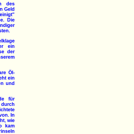
ch des
in Geld
einigt"
e. Die
ndiger
ten.
lklage
er ein
se der
nserem
re Öl-
eht ein
en und
de für
 durch
ichtete
von. In
ht, wie
So kam
inseln