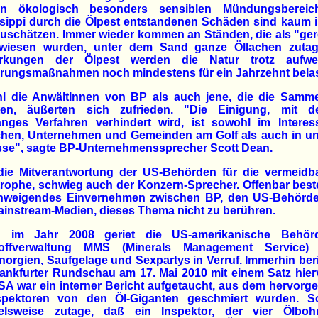
n ökologisch besonders sensiblen Mündungsberei
sippi durch die Ölpest entstandenen Schäden sind kaum 
uschätzen. Immer wieder kommen an Ständen, die als "ger
wiesen wurden, unter dem Sand ganze Öllachen zutag
rkungen der Ölpest werden die Natur trotz aufwe
rungsmaßnahmen noch mindestens für ein Jahrzehnt belas
l die AnwältInnen von BP als auch jene, die die Samme
aten, äußerten sich zufrieden. "Die Einigung, mit d
langes Verfahren verhindert wird, ist sowohl im Interes
hen, Unternehmen und Gemeinden am Golf als auch in u
esse", sagte BP-Unternehmenssprecher Scott Dean.
die Mitverantwortung der US-Behörden für die vermeidba
rophe, schwieg auch der Konzern-Sprecher. Offenbar best
schweigendes Einvernehmen zwischen BP, den US-Behörd
instream-Medien, dieses Thema nicht zu berühren.
 im Jahr 2008 geriet die US-amerikanische Behör
offverwaltung MMS (Minerals Management Service)
orgien, Saufgelage und Sexpartys in Verruf. Immerhin ber
rankfurter Rundschau am 17. Mai 2010 mit einem Satz hier
A war ein interner Bericht aufgetaucht, aus dem hervorge
spektoren von den Öl-Giganten geschmiert wurden. 
ielsweise zutage, daß ein Inspektor, der vier Ölbohr