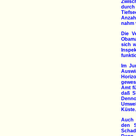
Zwisch
durc
Tiefs
Anzah
nahm v
Die V
Obama
sich w
Inspe
funkti
Im Ju
Auswi
Horizo
gewes
Amt f
daß S
Denno
Umwel
Küste.
Auch 
den S
Schad