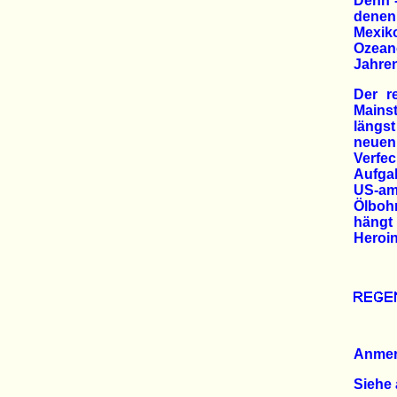
Denn -
denen
Mexik
Ozean
Jahren
Der r
Mains
längst
neuen
Verfec
Aufgab
US-am
Ölboh
hängt 
Heroin
Anme
Siehe 