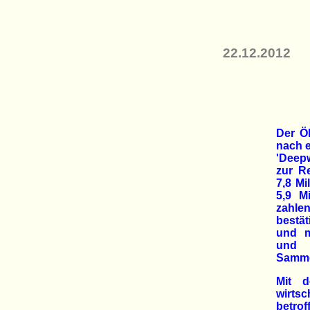
22.12.2012
Der Öl
nach e
'Deepw
zur R
7,8 Mi
5,9 M
zahle
bestä
und m
und 
Sammel
Mit d
wirts
betro