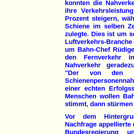
konnten die Nahverke
ihre Verkehrsleistu
Prozent steigern, wä
Schiene im selben Z
zulegte. Dies ist um s
Luftverkehrs-Branc
um Bahn-Chef Rüdiger
den Fernverkehr in
Nahverkehr geradezu
"Der von den Bun
Schienenpersonennah
einer echten Erfolgss
Menschen wollen Bah
stimmt, dann stürmen d
Vor dem Hintergr
Nachfrage appellierte 
Bundesregierung u