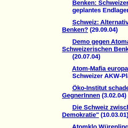
Benken: Schweizer 
geplantes Endlager f
Schweiz: Alternat
Benken?
(29.09.04)
Demo gegen Atoma
Schweizerischen Ben
(20.07.04)
Atom-Mafia europa
Schweizer AKW-Plän
Öko-Institut schad
GegnerInnen
(3.02.04)
Die Schweiz zwisc
Demokratie"
(10.03.01
Atomklo Würenlin