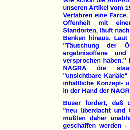
Wie schon die Anti-At
unseren Artikel vom 19
Verfahren eine Farce.
Offenheit mit ein
Standorten, läuft nach
Benken hinaus. Laut 
"Täuschung der Öff
ergebnisoffene und 
versprochen haben." L
NAGRA die staatl
"unsichtbare Kanäle"
inhaltliche Konzept- u
in der Hand der NAGR
Buser fordert, daß 
"neu überdacht und t
müßten daher unabhä
geschaffen werden - 