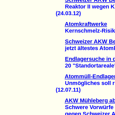
Reaktor II wegen Kü
(24.03.12)
Atomkraftwerke
Kernschmelz-Risiko u
Schweizer AKW B
jetzt ältestes Atomkr
Endlagersuche in 
20 "Standortareale" -
Atommüll-Endlager
Unmögliches soll rea
(12.07.11)
AKW Mühleberg ab
Schwere Vorwürfe
gegen Schweizer Ato