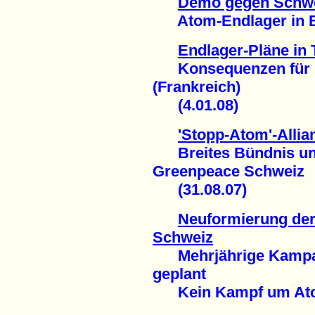
Demo gegen Schwe
Atom-Endlager in Be
Endlager-Pläne in 
Konsequenzen für B
(Frankreich)
(4.01.08)
'Stopp-Atom'-Allia
Breites Bündnis unt
Greenpeace Schweiz
(31.08.07)
Neuformierung der
Schweiz
Mehrjährige Kampa
geplant
Kein Kampf um Atoma