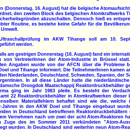
n (Donnerstag, 16. August) hat die belgische Atomaufsic
dnet, den zweiten Block des belgischen Atomkraftwerks 
icherheitsgründen abzuschalten. Dennoch hieß es entspr
bter Routine, es bestehe keine Gefahr für die Bevölkeru
e Umwelt.
Ultraschallprüfung im AKW Tihange soll am 10. Sep
geführt werden.
lls am gestrigen Donnerstag (16. August) fand ein internat
n von VertreterInnen der Atom-Industrie in Brüssel stat
iellen Angaben wurde von der AFCN über die Probleme b
oel und Tihange informiert. Die TeilnehmerInnen kamen a
den Niederlanden, Deutschland, Schweden, Spanien, der S
gentinien. In all diese Länder hatte die niederländisch
damsche Droogdok Maatschappij Reaktordruckbehälter gel
irma ging im Jahr 1983 pleite. Es besteht der Verdach
samt 22 Reaktordruckbehälter in Atomkraftwerken dieser 
enselben Materialfehlern behaftet sind wie die, welche 
r-Jahren in den AKW Doel und Tihange eingebaut wurde
iden in Deutschland betroffenen Reaktordruckbehältern 
dem Vernehmen nach um zwei der acht Atom-Reaktoren ha
m Zuge des im Sommer 2011 verkündeten "Atom-Auss
elegt wurden. In Deutschland sind weiterhin neun Atom-Re