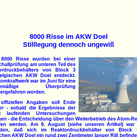
8000 Risse im AKW Doel
Stilllegung dennoch ungewiß
8000 Risse wurden bei einer
challprüfung am unteren Teil des
ordruckbehälters von Block 3
elgischen AKW Doel entdeckt.
omkraftwerk war im Juni für eine
inemäßige Überprüfung
tergefahren worden.
offiziellen Angaben soll Ende
er - sobald die Ergebnisse der
it laufenden Untersuchungen
gen - die Entscheidung über den Weiterbetrieb des Atom-R
ffen werden. Am 9. August (siehe unseren Artikel) war 
den, daß sich im Reaktordruckbehälter von Block
chen AKW Doel ein rund zwei Zentimeter langer Riß befinde