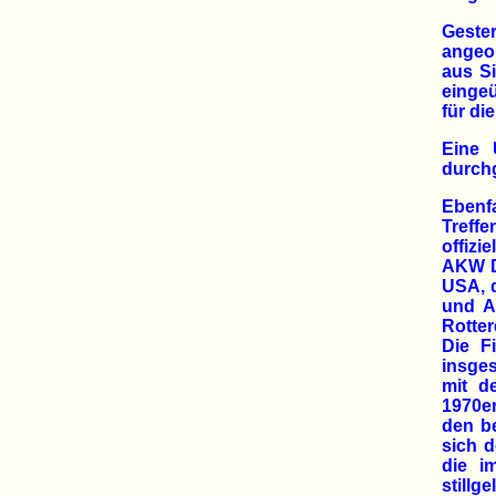
Gester
angeor
aus S
eingeü
für di
Eine 
durch
Ebenfa
Treffe
offiz
AKW D
USA, 
und Ar
Rotter
Die F
insge
mit d
1970e
den be
sich 
die i
stillg