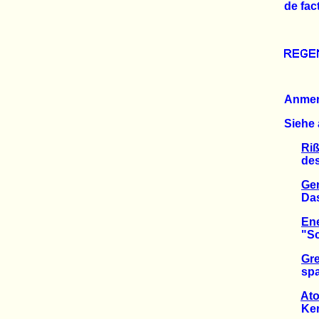
de fac
Anme
Siehe 
Riß
des b
Gen
Das E
En
"Schw
Gre
spani
Ato
Kerns