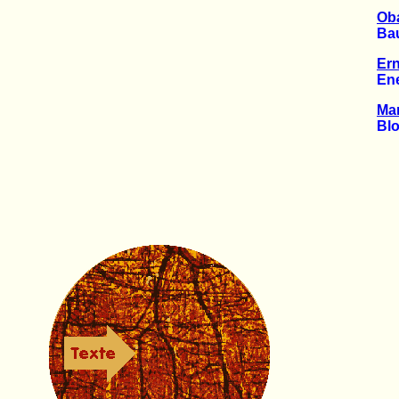
Oba
Bau z
Ern
Energ
Ma
Block