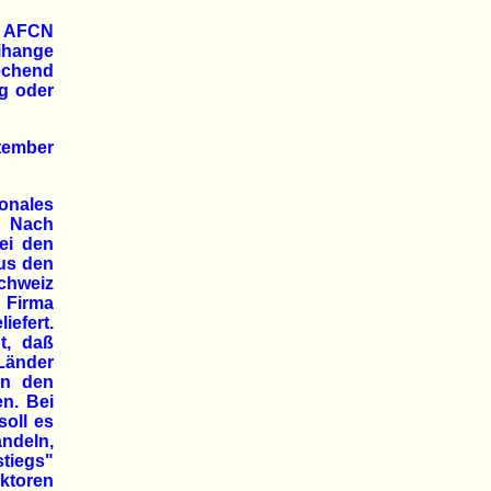
ht AFCN
Tihange
echend
ng oder
tember
ionales
t. Nach
ei den
us den
chweiz
e Firma
iefert.
t, daß
Länder
in den
n. Bei
soll es
ndeln,
tiegs"
aktoren