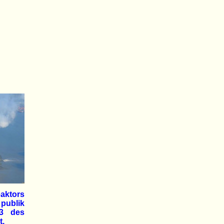
eaktors
publik
 3 des
t.