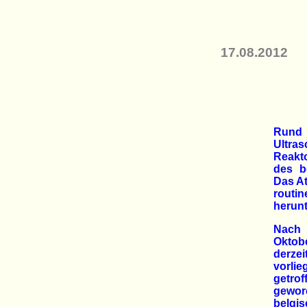
17.08.2012
Rund 
Ultras
Reakt
des b
Das At
rout
herun
Nach 
Oktob
derze
vorlie
getro
gewor
belgis