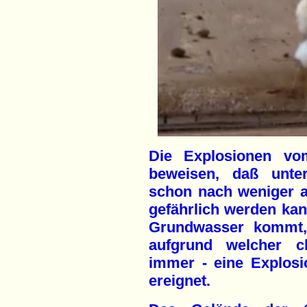
Die Explosionen v
beweisen, daß unter
schon nach weniger al
gefährlich werden kan
Grundwasser kommt,
aufgrund welcher c
immer - eine Explosi
ereignet.