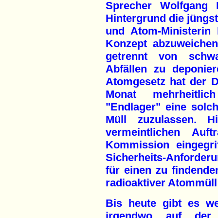
Sprecher Wolfgang E
Hintergrund die jüngs
und Atom-Ministerin
Konzept abzuweichen
getrennt von schwac
Abfällen zu deponie
Atomgesetz hat der 
Monat mehrheitli
"Endlager" eine solc
Müll zuzulassen. 
vermeintlichen Auft
Kommission eingegriff
Sicherheits-Anforder
für einen zu findende
radioaktiver Atommüll
Bis heute gibt es w
irgendwo auf der