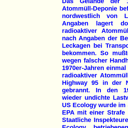
Das Gelände der 1
Atommüll-Deponie bef
nordwestlich von L
Angaben lagert dor
radioaktiver Atommü
nach Angaben der Be
Leckagen bei Transpo
bekommen. So mußte
wegen falscher Handh
1970er-Jahren einmal 
radioaktiver Atommü
Highway 95 in der 
gebrannt. In den 1
wieder undichte Last
US Ecology wurde im 
EPA mit einer Strafe 
Staatliche Inspekteur
Ecology betriebene