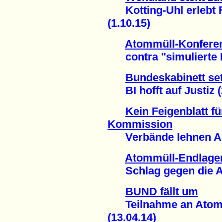
Kotting-Uhl erlebt Fi
(1.10.15)
Atommüll-Konferen
contra "simulierte Bü
Bundeskabinett set
BI hofft auf Justiz (
Kein Feigenblatt f
Kommission
Verbände lehnen Anh
Atommüll-Endlage
Schlag gegen die An
BUND fällt um
Teilnahme an Atomm
(13.04.14)