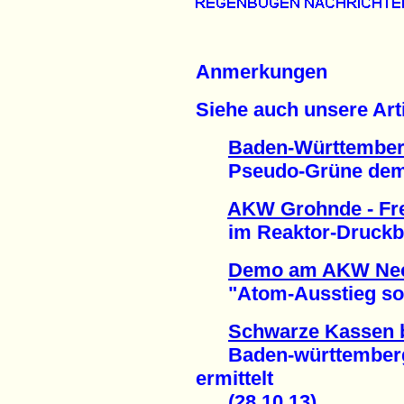
Anmerkungen
Siehe auch unsere Arti
Baden-Württemberg
Pseudo-Grüne demask
AKW Grohnde - Fr
im Reaktor-Druckbehä
Demo am AKW Nec
"Atom-Ausstieg sofor
Schwarze Kassen 
Baden-württembergis
ermittelt
(28.10.13)