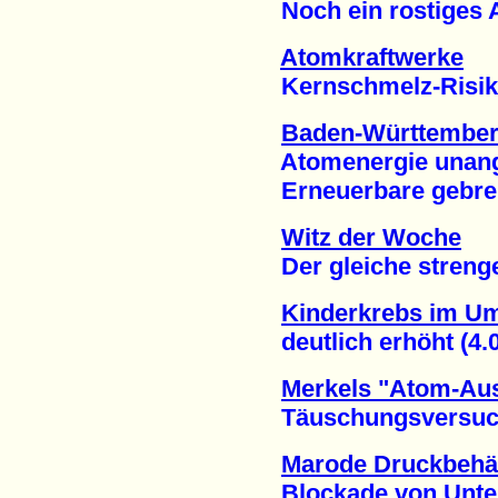
Noch ein rostiges At
Atomkraftwerke
Kernschmelz-Risiko u
Baden-Württemberg
Atomenergie unange
Erneuerbare gebrems
Witz der Woche
Der gleiche strenge S
Kinderkrebs im Um
deutlich erhöht (4.0
Merkels "Atom-Aus
Täuschungsversuch w
Marode Druckbehä
Blockade von Unters