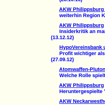
AKW Philippsburg
weiterhin Region Kar
AKW Philippsburg
Insiderkritik an man
(13.12.12)
HypoVereinsbank 
Profit wichtiger als
(27.09.12)
Atomwaffen-Pluto
Welche Rolle spielte
AKW Philippsburg
Heruntergespielte "
AKW Neckarwesth