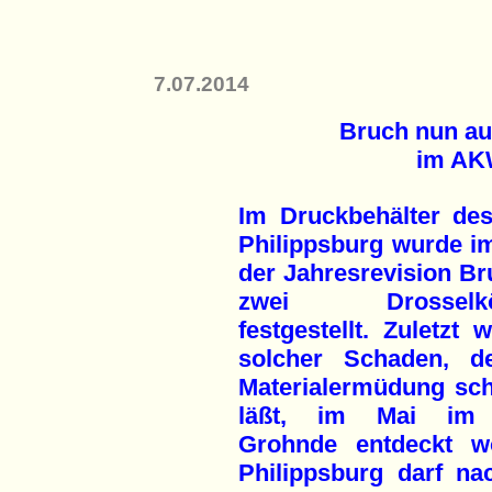
7.07.2014
Bruch nun au
im AK
Im Druckbehälter d
Philippsburg wurde i
der Jahresrevision Br
zwei Drosselkö
festgestellt. Zuletzt 
solcher Schaden, d
Materialermüdung sch
läßt, im Mai i
Grohnde entdeckt w
Philippsburg darf n