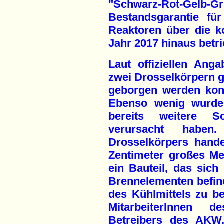
"Schwarz-Rot-G
Bestandsgarantie fü
Reaktoren über die 
Jahr 2017 hinaus betr
Laut offiziellen Ang
zwei Drosselkörpern 
geborgen werden konn
Ebenso wenig wurde 
bereits weitere S
verursacht habe
Drosselkörpers hand
Zentimeter großes Met
ein Bauteil, das sich 
Brennelementen befind
des Kühlmittels zu b
MitarbeiterInnen
Betreibers des AKW,