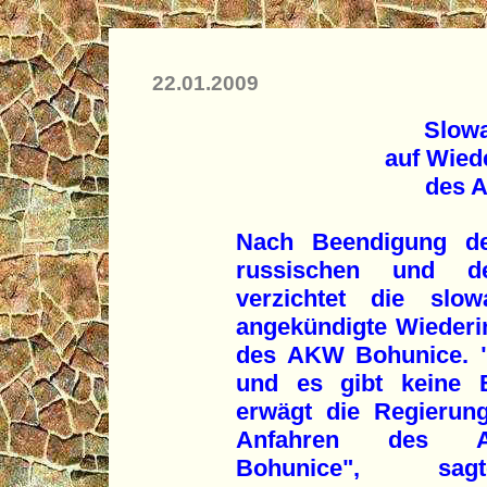
22.01.2009
Slowa
auf Wied
des 
Nach Beendigung de
russischen und de
verzichtet die slo
angekündigte Wiederi
des AKW Bohunice. "D
und es gibt keine B
erwägt die Regierun
Anfahren des Ato
Bohunice", sa