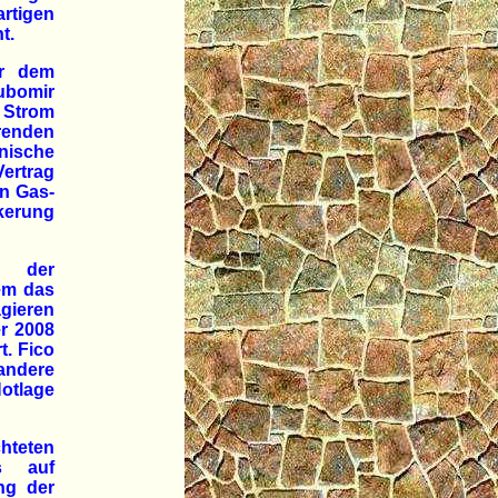
rtigen
t.
or dem
ubomir
h Strom
renden
nische
ertrag
en Gas-
kerung
r der
em das
agieren
er 2008
t. Fico
"andere
otlage
hteten
rs auf
ng der