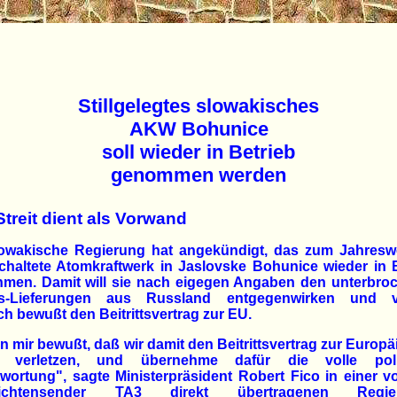
Stillgelegtes slowakisches
AKW Bohunice
soll wieder in Betrieb
genommen werden
treit dient als Vorwand
lowakische Regierung hat angekündigt, das zum Jahresw
haltete Atomkraftwerk in Jaslovske Bohunice wieder in 
hmen. Damit will sie nach eigegen Angaben den unterbro
s-Lieferungen aus Russland entgegenwirken und ve
ch bewußt den Beitrittsvertrag zur EU.
in mir bewußt, daß wir damit den Beitrittsvertrag zur Europ
 verletzen, und übernehme dafür die volle poli
wortung", sagte Ministerpräsident Robert Fico in einer 
richtensender TA3 direkt übertragenen Regier