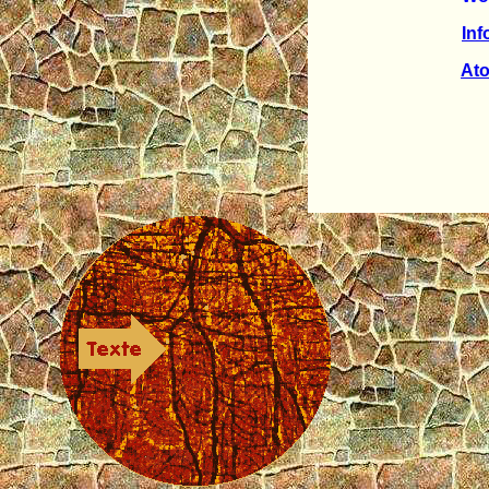
In
Ato