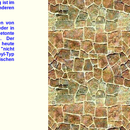
 ist im
anderen
en von
der in
betonte
s. Der
 heute
"nicht
yl-Typ
ischen