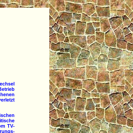
echsel
Betrieb
chenen
rletzt
äischen
tische
vom TV-
ungs-