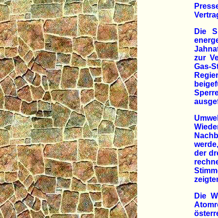
Press
Vertra
Die S
energ
Jahnat
zur V
Gas-S
Regie
beigef
Sperr
ausgef
Umwe
Wiede
Nachba
werde,
der dr
rechne
Stimm
zeigte
Die W
Atomr
öster