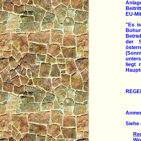
Anlage
Beitri
EU-Mit
"Es i
Bohun
Betrie
der S
öster
(Sonn
unter
liegt
Haupts
REGE
Anme
Siehe 
Re
Wo in 