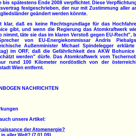
 bis spätestens Ende 2008 verpflichtet. Diese Verpflichtung
ttsvertrag festgeschrieben, der nur mit Zustimmung aller 
gliedsländer geändert werden könnte.
st klar, daß es keine Rechtsgrundlage für das Hochfahr
ice gibt, und wenn die Regierung das Atomkraftwerk wie
b nimmt, täte sie das im klaren Verstoß gegen EU-Recht", 
precher von EU-Energiekommissar Andris Piebalg
reichische Außenminister Michael Spindelegger erklärte
tag) im ORF, daß die Gefährlichkeit des AKW Bohunice 
schätzt werden" dürfe. Das Atomkraftwerk vom Tschernob
 nur rund 100 Kilometer nordöstlich von der österreich
tadt Wien entfernt.
NBOGEN NACHRICHTEN
rkungen
auch unsere Artikel:
naissance der Atomenergie?
aller Welt? (7.01.09)