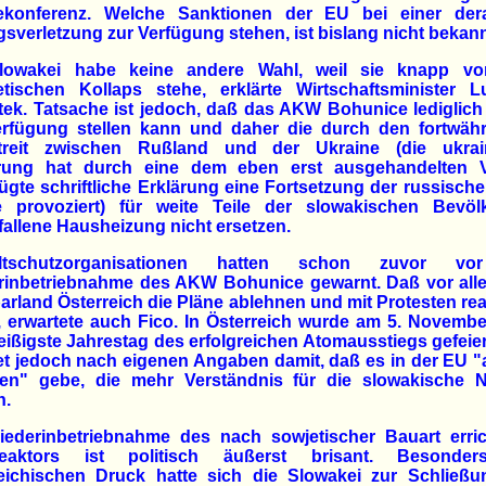
ekonferenz. Welche Sanktionen der EU bei einer dera
gsverletzung zur Verfügung stehen, ist bislang nicht bekann
lowakei habe keine andere Wahl, weil sie knapp v
etischen Kollaps stehe, erklärte Wirtschaftsminister L
ek. Tatsache ist jedoch, daß das AKW Bohunice lediglic
erfügung stellen kann und daher die durch den fortwäh
treit zwischen Rußland und der Ukraine (die ukrai
rung hat durch eine dem eben erst ausgehandelten V
ügte schriftliche Erklärung eine Fortsetzung der russisch
e provoziert) für weite Teile der slowakischen Bevöl
allene Hausheizung nicht ersetzen.
ltschutzorganisationen hatten schon zuvor vo
rinbetriebnahme des AKW Bohunice gewarnt. Daß vor all
rland Österreich die Pläne ablehnen und mit Protesten re
 erwartete auch Fico. In Österreich wurde am 5. Novemb
eißigste Jahrestag des erfolgreichen Atomausstiegs gefeier
t jedoch nach eigenen Angaben damit, daß es in der EU 
en" gebe, die mehr Verständnis für die slowakische N
n.
iederinbetriebnahme des nach sowjetischer Bauart erric
eaktors ist politisch äußerst brisant. Besonde
reichischen Druck hatte sich die Slowakei zur Schließu