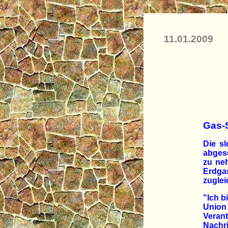
11.01.2009
Gas-S
Die s
abgesc
zu ne
Erdga
zuglei
"Ich b
Union
Verant
Nach