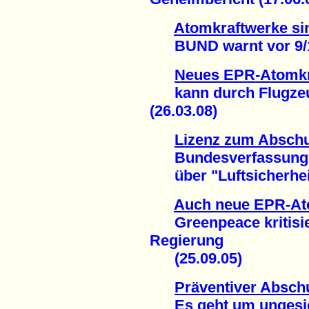
Atomkraftwerke sind
BUND warnt vor 9/11 
Neues EPR-Atomkr
kann durch Flugzeug
(26.03.08)
Lizenz zum Abschu
Bundesverfassungsg
über "Luftsicherheit
Auch neue EPR-Ato
Greenpeace kritisier
Regierung
(25.09.05)
Präventiver Absch
Es geht um ungesich