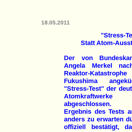
18.05.2011
"Stress-T
Statt Atom-Auss
Der von Bundeskanz
Angela Merkel nac
Reaktor-Katastroph
Fukushima angekün
"Stress-Test" der deu
Atomkraftwerke
abgeschlossen.
Ergebnis des Tests 
anders zu erwarten dü
offiziell bestätigt,