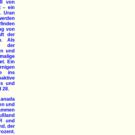
ll von
t – ein
. Uran
 werden
finden
ung von
ft der
n. Als
ch der
en und
malige
t. Ein
örnigen
fe ins
oaktive
ns und
d 28.
 Kanada
nen und
tammen
ußland
DR und
nd, der
rozent.