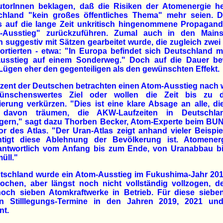
utorInnen beklagen, daß die Risiken der Atomenergie he
chland "kein großes öffentliches Thema" mehr seien. Di
os auf die lange Zeit unkritisch hingenommene Propagan
-Ausstieg" zurückzuführen. Zumal auch in den Mains
 suggestiv mit Sätzen gearbeitet wurde, die zugleich zwe
ortierten - etwa: "In Europa befindet sich Deutschland 
usstieg auf einem Sonderweg." Doch auf die Dauer be
Lügen eher den gegenteiligen als den gewünschten Effekt.
zent der Deutschen betrachten einen Atom-Ausstieg nach 
ünschenswertes Ziel oder wollen die Zeit bis zu 
ierung verkürzen. "Dies ist eine klare Absage an alle, d
davon träumen, die AKW-Laufzeiten in Deutschl
ngern," sagt dazu Thorben Becker, Atom-Experte beim BU
or des Atlas. "Der Uran-Atlas zeigt anhand vieler Beispie
htigt diese Ablehnung der Bevölkerung ist. Atomenerg
antwortlich vom Anfang bis zum Ende, von Uranabbau b
üll."
utschland wurde ein Atom-Ausstieg im Fukushima-Jahr 201
rochen, aber längst noch nicht vollständig vollzogen, d
noch sieben Atomkraftwerke in Betrieb. Für diese sieb
n Stilllegungs-Termine in den Jahren 2019, 2021 un
nt.