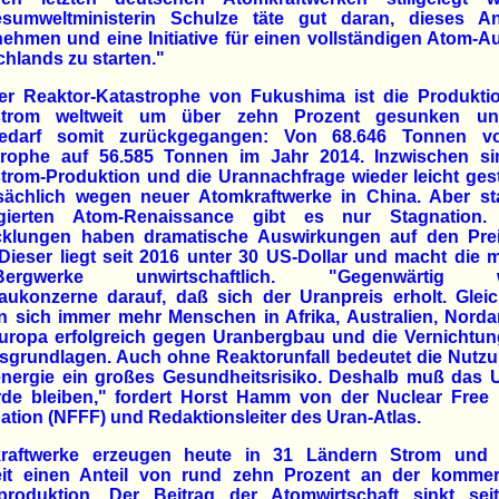
sumweltministerin Schulze täte gut daran, dieses An
ehmen und eine Initiative für einen vollständigen Atom-A
hlands zu starten."
der Reaktor-Katastrophe von Fukushima ist die Produkti
trom weltweit um über zehn Prozent gesunken u
edarf somit zurückgegangen: Von 68.646 Tonnen v
trophe auf 56.585 Tonnen im Jahr 2014. Inzwischen si
rom-Produktion und die Urannachfrage wieder leicht ges
sächlich wegen neuer Atomkraftwerke in China. Aber sta
gierten Atom-Renaissance gibt es nur Stagnation.
cklungen haben dramatische Auswirkungen auf den Pre
Dieser liegt seit 2016 unter 30 US-Dollar und macht die 
-Bergwerke unwirtschaftlich. "Gegenwärtig w
ukonzerne darauf, daß sich der Uranpreis erholt. Gleic
n sich immer mehr Menschen in Afrika, Australien, Norda
uropa erfolgreich gegen Uranbergbau und die Vernichtung
sgrundlagen. Auch ohne Reaktorunfall bedeutet die Nutzu
nergie ein großes Gesundheitsrisiko. Deshalb muß das U
rde bleiben," fordert Horst Hamm von der Nuclear Free 
tion (NFFF) und Redaktionsleiter des Uran-Atlas.
raftwerke erzeugen heute in 31 Ländern Strom und
eit einen Anteil von rund zehn Prozent an der kommerz
produktion. Der Beitrag der Atomwirtschaft sinkt sei