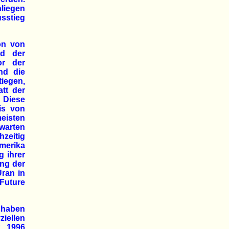
liegen
usstieg
on von
nd der
or der
nd die
tiegen,
tt der
 Diese
is von
meisten
arten
hzeitig
merika
 ihrer
ng der
ran in
Future
 haben
iellen
t 1996