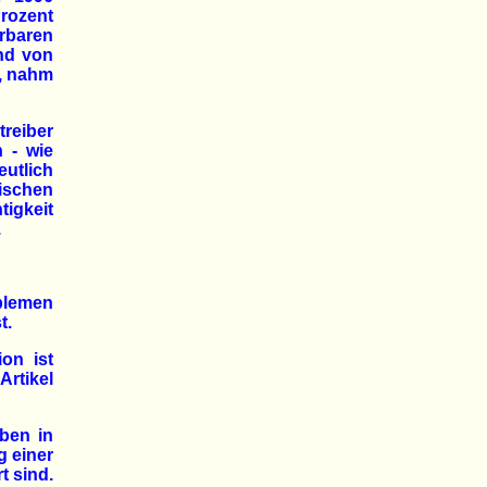
Prozent
rbaren
nd von
t, nahm
reiber
 - wie
eutlich
gischen
tigkeit
.
oblemen
t.
on ist
rtikel
ben in
g einer
t sind.