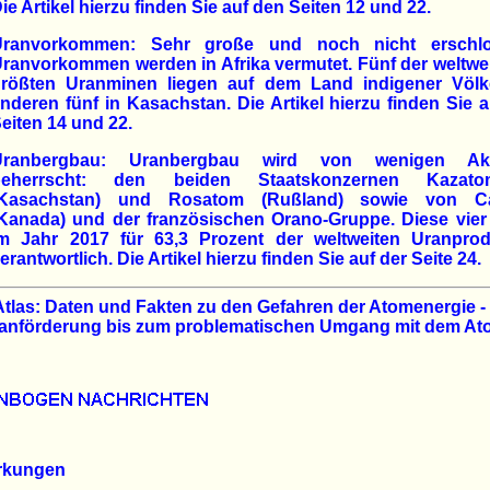
ie Artikel hierzu finden Sie auf den Seiten 12 und 22.
Uranvorkommen: Sehr große und noch nicht erschl
ranvorkommen werden in Afrika vermutet. Fünf der weltwe
rößten Uranminen liegen auf dem Land indigener Völke
nderen fünf in Kasachstan. Die Artikel hierzu finden Sie 
eiten 14 und 22.
Uranbergbau: Uranbergbau wird von wenigen Akt
beherrscht: den beiden Staatskonzernen Kazato
(Kasachstan) und Rosatom (Rußland) sowie von C
Kanada) und der französischen Orano-Gruppe. Diese vier
m Jahr 2017 für 63,3 Prozent der weltweiten Uranprod
erantwortlich. Die Artikel hierzu finden Sie auf der Seite 24.
tlas: Daten und Fakten zu den Gefahren der Atomenergie -
ranförderung bis zum problematischen Umgang mit dem At
rkungen