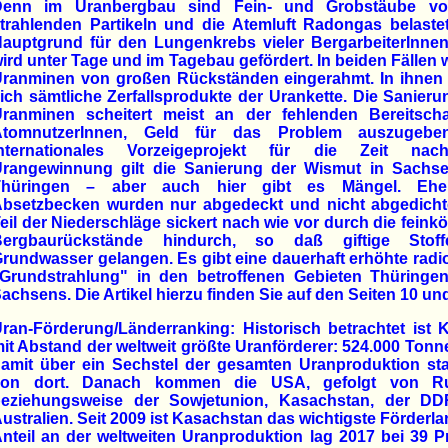
Denn im Uranbergbau sind Fein- und Grobstäube vo
trahlenden Partikeln und die Atemluft Radongas belaste
auptgrund für den Lungenkrebs vieler BergarbeiterInnen
ird unter Tage und im Tagebau gefördert. In beiden Fällen
ranminen von großen Rückständen eingerahmt. In ihnen 
ich sämtliche Zerfallsprodukte der Urankette. Die Sanier
ranminen scheitert meist an der fehlenden Bereitscha
AtomnutzerInnen, Geld für das Problem auszugebe
internationales Vorzeigeprojekt für die Zeit na
rangewinnung gilt die Sanierung der Wismut in Sachs
Thüringen – aber auch hier gibt es Mängel. Ehe
bsetzbecken wurden nur abgedeckt und nicht abgedichte
eil der Niederschläge sickert nach wie vor durch die feink
Bergbaurückstände hindurch, so daß giftige Stof
rundwasser gelangen. Es gibt eine dauerhaft erhöhte radi
Grundstrahlung" in den betroffenen Gebieten Thüringe
achsens. Die Artikel hierzu finden Sie auf den Seiten 10 un
ran-Förderung/Länderranking: Historisch betrachtet ist
it Abstand der weltweit größte Uranförderer: 524.000 Ton
amit über ein Sechstel der gesamten Uranproduktion s
von dort. Danach kommen die USA, gefolgt von R
beziehungsweise der Sowjetunion, Kasachstan, der D
ustralien. Seit 2009 ist Kasachstan das wichtigste Förderla
nteil an der weltweiten Uranproduktion lag 2017 bei 39 P