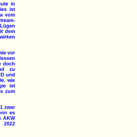
ute in
es ist
da vom
tream-
i Lügen
mit dem
wirken
wie vor
dessen
ie doch
and zu
ND und
le, wie
ie ist
is zum
1 zwar
enn es
en AKW
d 2022