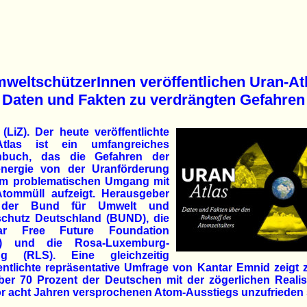
weltschützerInnen veröffentlichen Uran-At
Daten und Fakten zu verdrängten Gefahren
 (LiZ). Der heute veröffentlichte
Atlas ist ein umfangreiches
nbuch, das die Gefahren der
nergie von der Uranförderung
um problematischen Umgang mit
tommüll aufzeigt. Herausgeber
 der Bund für Umwelt und
schutz Deutschland (BUND), die
ear Free Future Foundation
F) und die Rosa-Luxemburg-
ung (RLS). Eine gleichzeitig
entlichte repräsentative Umfrage von Kantar Emnid zeigt
ber 70 Prozent der Deutschen mit der zögerlichen Realis
r acht Jahren versprochenen Atom-Ausstiegs unzufrieden 