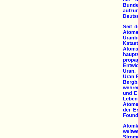
Bunde
aufzun
Deutsc
Seit 
Atoms
Uranb
Katas
Atomst
haupt
propa
Entwi
Uran. 
Uran
Bergba
wehre
und E
Leben
Atome
der E
Founda
Atomk
weltw
Strom