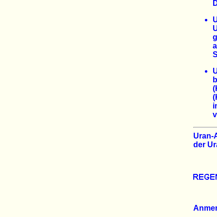
D
U
g
a
S
(
i
v
Uran-A
der U
Anme