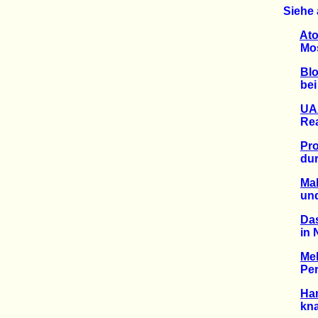
Siehe 
Ato
Mosel
Bl
bei N
UAA
Reale
Pro
durch
Mal
und d
Das
in Na
Meh
Perma
Ha
knapp