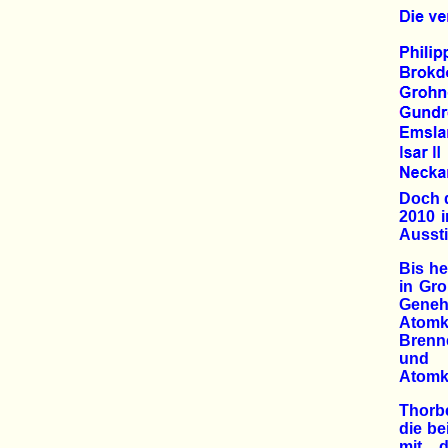
Doch d
2010 
Aussti
Bis h
in Gro
Gene
Atomk
Brenne
und 
Atomk
Thorbe
die be
mit d