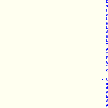
s
H
w
U
s
U
U
A
T
G
"
S
U
m
d
A
A