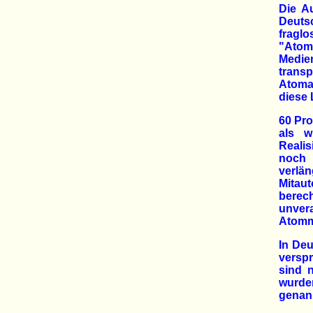
Die A
Deuts
fragl
"Atom
Medien
transp
Atoma
diese 
60 Pro
als w
Realis
noch 
verlä
Mitaut
berec
unver
Atomm
In De
versp
sind 
wurde
genan