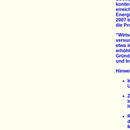
kontin
errei
Energ
2007 b
die P
"Wirt
versu
etwa i
erhöht
Gründe
und In
Hinwe
I
U
Z
i
h
R
d
M