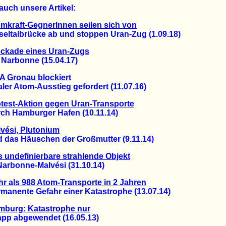
auch unsere Artikel:
mkraft-GegnerInnen seilen sich von
talbrücke ab und stoppen Uran-Zug (1.09.18)
ockade eines Uran-Zugs
arbonne (15.04.17)
 Gronau blockiert
r Atom-Ausstieg gefordert (11.07.16)
test-Aktion gegen Uran-Transporte
 Hamburger Hafen (10.11.14)
vési, Plutonium
as Häuschen der Großmutter (9.11.14)
 undefinierbare strahlende Objekt
rbonne-Malvési (31.10.14)
r als 988 Atom-Transporte in 2 Jahren
nente Gefahr einer Katastrophe (13.07.14)
mburg: Katastrophe nur
 abgewendet (16.05.13)