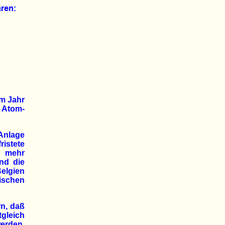
im Jahr
 Atom-
Anlage
ristete
 mehr
nd die
Belgien
schen
rn, daß
tgleich
erden.