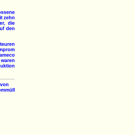
ossene
it zehn
r, die
auf den
euren
mprom
ameco
 waren
uktion
 von
ommüll