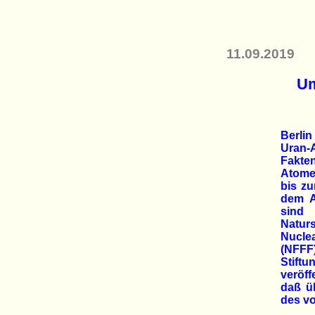
11.09.2019
Um
Berlin
Uran-
Fakte
Atome
bis z
dem A
sind
Natur
Nucl
(NFF
Stift
veröff
daß ü
des vo