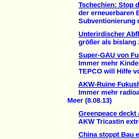
Tschechien: Stop 
der erneuerbaren En
Subventionierung de
Unterirdischer Ab
größer als bislang z
Super-GAU von F
Immer mehr Kinder 
TEPCO will Hilfe von
AKW-Ruine Fukus
Immer mehr radioakt
Meer (8.08.13)
Greenpeace deckt 
AKW Tricastin extrem
China stoppt Bau e