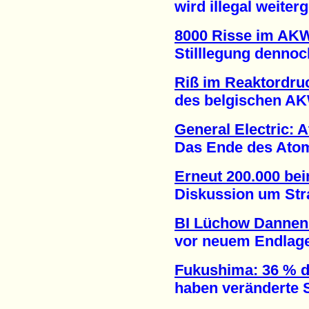
wird illegal weiterge
8000 Risse im AK
Stilllegung dennoch 
Riß im Reaktordru
des belgischen AKW 
General Electric: 
Das Ende des Atomene
Erneut 200.000 be
Diskussion um Strate
BI Lüchow Dannen
vor neuem Endlagers
Fukushima: 36 % d
haben veränderte Sc