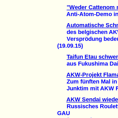
"Weder Cattenom 
Anti-Atom-Demo in M
Automatische Schn
des belgischen AK
Versprödung bedeute
(19.09.15)
Taifun Etau schwe
aus Fukushima Daiich
AKW-Projekt Flama
Zum fünften Mal in 
Junktim mit AKW Fes
AKW Sendai wiede
Russisches Roulette
GAU