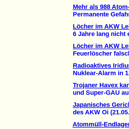
Mehr als 988 Atom-
Permanente Gefahr ei
Löcher im AKW Lei
6 Jahre lang nicht en
Löcher im AKW Lei
Feuerlöscher falsch 
Radioaktives Iridi
Nuklear-Alarm in 12 
Trojaner Havex ka
und Super-GAU ausl
Japanisches Gerich
des AKW Oi (21.05.
Atommüll-Endlage