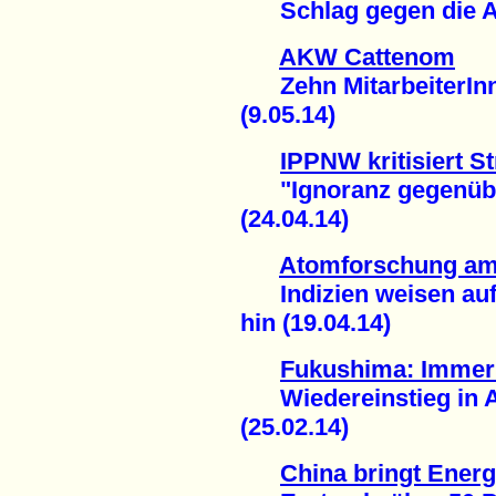
Schlag gegen die An
AKW Cattenom
Zehn MitarbeiterInne
(9.05.14)
IPPNW kritisiert 
"Ignoranz gegenüber
(24.04.14)
Atomforschung am
Indizien weisen auf
hin (19.04.14)
Fukushima: Immer
Wiedereinstieg in A
(25.02.14)
China bringt Ener