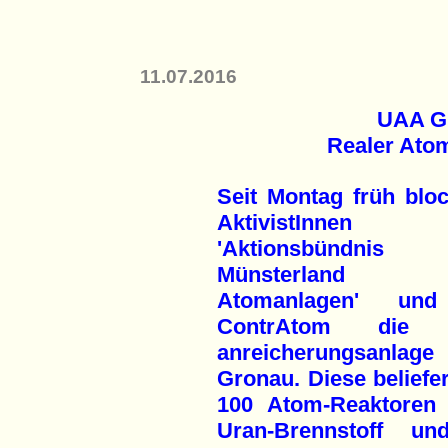
11.07.2016
UAA Gr
Realer Atom
Seit Montag früh bloc
AktivistInnen
'Aktionsbündnis
Münsterland g
Atomanlagen' un
ContrAtom die 
anreicherungsanlage
Gronau. Diese beliefe
100 Atom-Reaktoren 
Uran-Brennstoff un