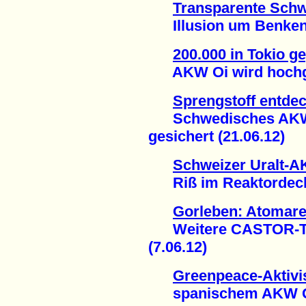
Transparente Schw
Illusion um Benken g
200.000 in Tokio 
AKW Oi wird hochgef
Sprengstoff entdec
Schwedisches AKW R
gesichert (21.06.12)
Schweizer Uralt-
Riß im Reaktordecke
Gorleben: Atomarer
Weitere CASTOR-Tra
(7.06.12)
Greenpeace-Aktivis
spanischem AKW Gar