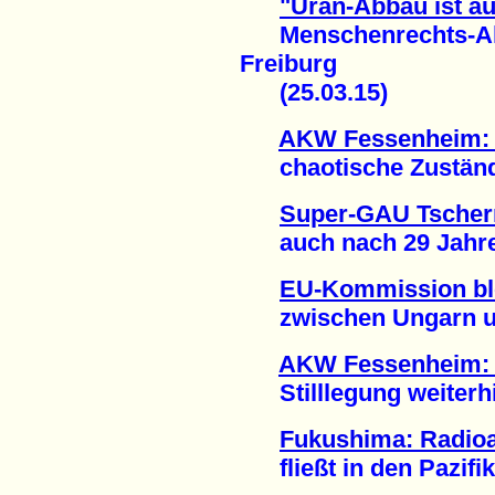
"Uran-Abbau ist äu
Menschenrechts-Akti
Freiburg
(25.03.15)
AKW Fessenheim: A
chaotische Zustände
Super-GAU Tschern
auch nach 29 Jahren
EU-Kommission bl
zwischen Ungarn und
AKW Fessenheim: 
Stilllegung weiterhi
Fukushima: Radioa
fließt in den Pazifik 