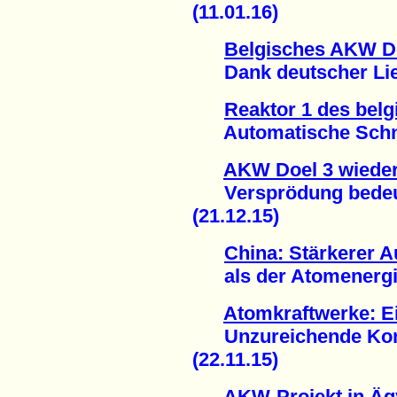
(11.01.16)
Belgisches AKW Do
Dank deutscher Lief
Reaktor 1 des bel
Automatische Schnel
AKW Doel 3 wiede
Versprödung bedeute
(21.12.15)
China: Stärkerer 
als der Atomenergie
Atomkraftwerke: E
Unzureichende Kons
(22.11.15)
AKW-Projekt in Äg