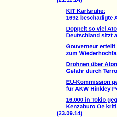
KIT Karlsruhe:
1692 beschädigte At
Doppelt so viel At
Deutschland sitzt auf
Gouverneur erteil
zum Wiederhochfahre
Drohnen über Ato
Gefahr durch Terror
EU-Kommission ge
für AKW Hinkley Poin
16.000 in Tokio g
Kenzaburo Oe kritisi
(23.09.14)