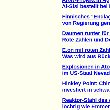
Al-Sisi bestellt bei 
Finnisches "Endla
von Regierung geneh
Daumen runter fü
Rote Zahlen und Desa
E.on mit roten Zah
Was wird aus Rückst
Explosionen in At
im US-Staat Nevada 
Hinkley Point: Chi
investiert in schwar
Reaktor-Stahl de
löchrig wie Emmenta