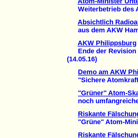
Atom-Minister Unte
Weiterbetrieb des AK
Absichtlich Radioak
aus dem AKW Hamm-
AKW Philippsburg
Ende der Revision 
(14.05.16)
Demo am AKW Phi
"Sichere Atomkraftwer
"Grüner" Atom-Ska
noch umfangreicher 
Riskante Fälschun
"Grüne" Atom-Ministe
Riskante Fälschun