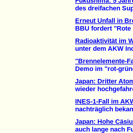
Fukushima: 5 Jahre
des dreifachen Supe
Erneut Unfall in B
BBU fordert "Rote Ka
Radioaktivität im 
unter dem AKW India
"Brennelemente-Fa
Demo im "rot-grünen
Japan: Dritter Ato
wieder hochgefahren
INES-1-Fall im AK
nachträglich bekann
Japan: Hohe Cäsiu
auch lange nach Fu