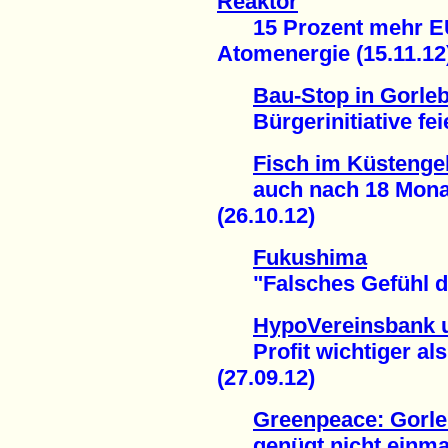
Reaktor
15 Prozent mehr EU-
Atomenergie (15.11.12
Bau-Stop in Gorle
Bürgerinitiative feie
Fisch im Küstenge
auch nach 18 Monaten
(26.10.12)
Fukushima
"Falsches Gefühl der
HypoVereinsbank 
Profit wichtiger als
(27.09.12)
Greenpeace: Gorle
genügt nicht einmal