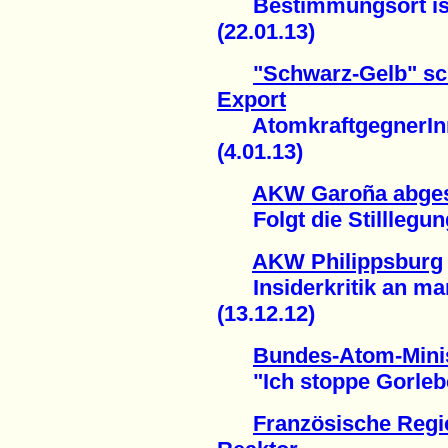
Bestimmungsort ist 
(22.01.13)
"Schwarz-Gelb" sc
Export
AtomkraftgegnerInn
(4.01.13)
AKW Garoña abges
Folgt die Stilllegung
AKW Philippsburg
Insiderkritik an man
(13.12.12)
Bundes-Atom-Minis
"Ich stoppe Gorleben
Französische Regie