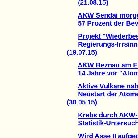
(21.08.15)
AKW Sendai morge
57 Prozent der Bevö
Projekt "Wiederbe
Regierungs-Irrsinn
(19.07.15)
AKW Beznau am E
14 Jahre vor "Atom-A
Aktive Vulkane na
Neustart der Atomene
(30.05.15)
Krebs durch AKW-
Statistik-Untersuchun
Wird Asse II aufg