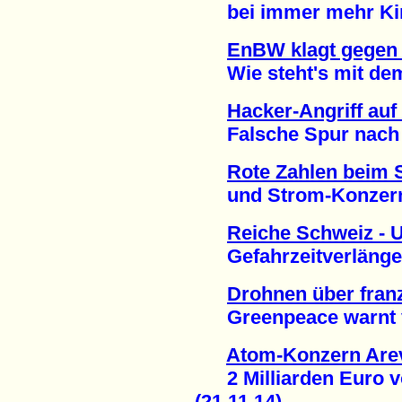
bei immer mehr Kind
EnBW klagt gegen 
Wie steht's mit dem 
Hacker-Angriff au
Falsche Spur nach H
Rote Zahlen beim 
und Strom-Konzern 
Reiche Schweiz - 
Gefahrzeitverlängeru
Drohnen über fra
Greenpeace warnt vo
Atom-Konzern Arev
2 Milliarden Euro vo
(21.11.14)