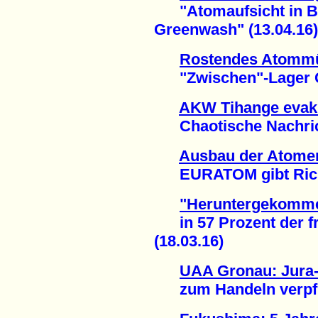
"Atomaufsicht in Ba
Greenwash" (13.04.16)
Rostendes Atommü
"Zwischen"-Lager Gor
AKW Tihange evak
Chaotische Nachrich
Ausbau der Atomen
EURATOM gibt Richtu
"Heruntergekomme
in 57 Prozent der f
(18.03.16)
UAA Gronau: Jura-
zum Handeln verpflic