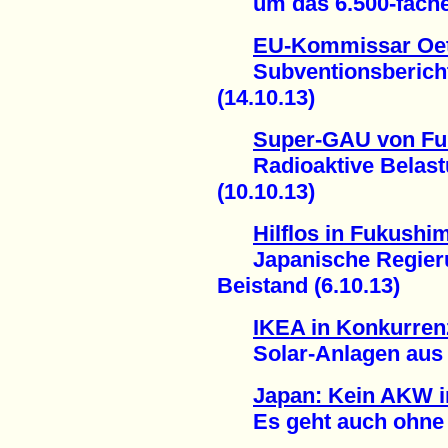
um das 6.500-fache g
EU-Kommissar Oett
Subventionsbericht 
(14.10.13)
Super-GAU von F
Radioaktive Belastu
(10.10.13)
Hilflos in Fukushi
Japanische Regierun
Beistand (6.10.13)
IKEA in Konkurren
Solar-Anlagen aus d
Japan: Kein AKW i
Es geht auch ohne A