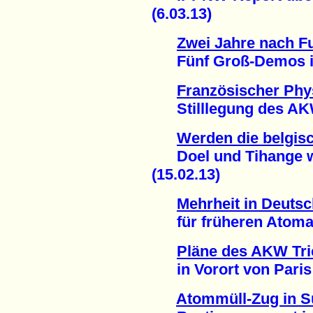
(6.03.13)
Zwei Jahre nach 
Fünf Groß-Demos in 
Französischer Phys
Stilllegung des AKW
Werden die belgis
Doel und Tihange w
(15.02.13)
Mehrheit in Deuts
für früheren Atomaus
Pläne des AKW Tric
in Vorort von Paris g
Atommüll-Zug in Sü