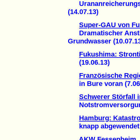
Urananreicherungsa
(14.07.13)
Super-GAU von F
Dramatischer Anstieg
Grundwasser (10.07.1
Fukushima: Stron
(19.06.13)
Französische Regie
in Bure voran (7.06
Schwerer Störfall
Notstromversorgung 
Hamburg: Katastr
knapp abgewendet (
AKW Fessenheim