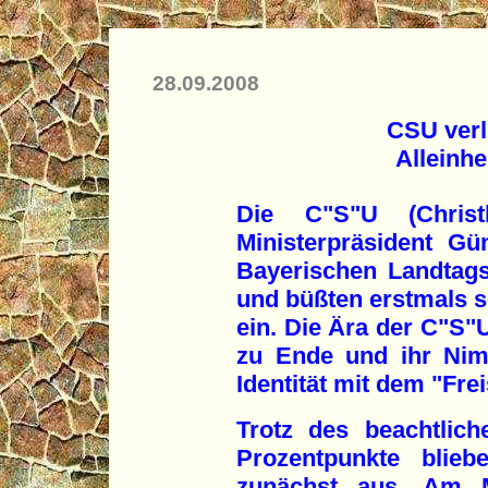
28.09.2008
CSU verl
Alleinhe
Die C"S"U (Christl
Ministerpräsident Gün
Bayerischen Landtags
und büßten erstmals se
ein. Die Ära der C"S"U
zu Ende und ihr Nim
Identität mit dem "Fre
Trotz des beachtlic
Prozentpunkte blieb
zunächst aus. Am M