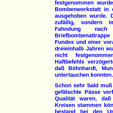
festgenommen wurde,
Bombenwerkstatt in 
ausgehoben wurde. D
zufällig, sondern
Fahndung nach
Briefbombenattrapp
Fundes und einer vor
dreieinhalb Jahren w
nicht festgenomme
Haftbefehls verzöge
daß Böhnhardt, Mun
untertauchen konnten.
Schon sehr bald muß 
gefälschte Pässe ver
Qualität waren, daß
Kreisen stammen kön
bestand bei den Unt