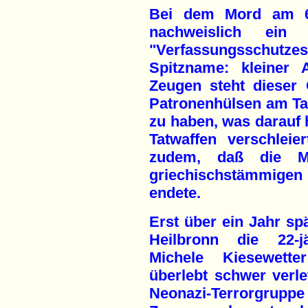
Bei dem Mord am 6.
nachweislich ein
"Verfassungsschu
Spitzname: kleiner 
Zeugen steht dieser 
Patronenhülsen am Tat
zu haben, was darauf h
Tatwaffen verschleier
zudem, daß die Mo
griechischstämmig
endete.
Erst über ein Jahr spä
Heilbronn die 22-jäh
Michele Kiesewette
überlebt schwer verlet
Neonazi-Terrorgrupp