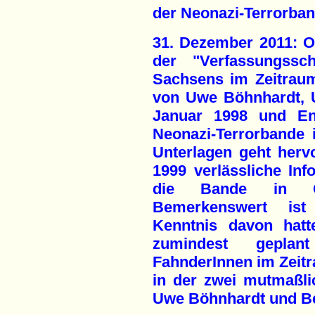
der Neonazi-Terrorban
31. Dezember 2011: O
der "Verfassungssc
Sachsens im Zeitrau
von Uwe Böhnhardt, 
Januar 1998 und End
Neonazi-Terrorbande 
Unterlagen geht herv
1999 verlässliche Inf
die Bande in Che
Bemerkenswert is
Kenntnis davon hatt
zumindest gepla
FahnderInnen im Zeit
in der zwei mutmaßli
Uwe Böhnhardt und Bea