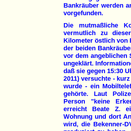
Bankräuber werden an
vorgefunden.
Die mutmaßliche Ko
vermutlich zu diese
Kilometer östlich von 
der beiden Bankräuber 
vor dem angeblichen S
ungeklärt. Information
daß sie gegen 15:30 U
2011) versuchte - kur
wurde - ein Mobiltele
gehörte. Laut Poliz
Person "keine Erke
erreicht Beate Z. e
Wohnung und dort And
wird, die Bekenner-D