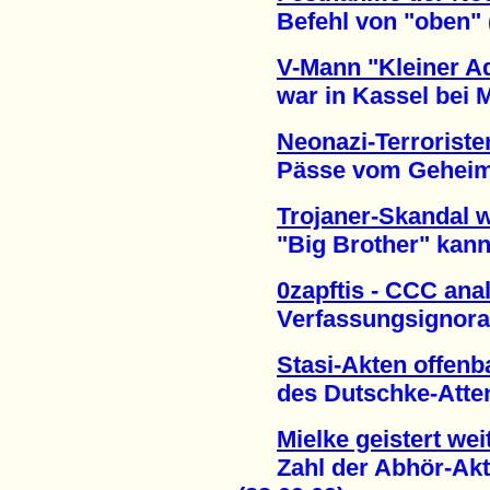
Befehl von "oben" (
V-Mann "Kleiner Ad
war in Kassel bei Mo
Neonazi-Terroriste
Pässe vom Geheimdi
Trojaner-Skandal w
"Big Brother" kann 
0zapftis - CCC ana
Verfassungsignoranz 
Stasi-Akten offenb
des Dutschke-Attenta
Mielke geistert we
Zahl der Abhör-Akti