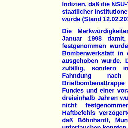
Indizien, daß die NSU
staatlicher Institution
wurde (Stand 12.02.20
Die Merkwürdigkeit
Januar 1998 damit
festgenommen wurde,
Bombenwerkstatt in 
ausgehoben wurde. D
zufällig, sondern
Fahndung nach
Briefbombenattrapp
Fundes und einer vor
dreieinhalb Jahren w
nicht festgenomme
Haftbefehls verzöge
daß Böhnhardt, Mun
untertauchen konnten.