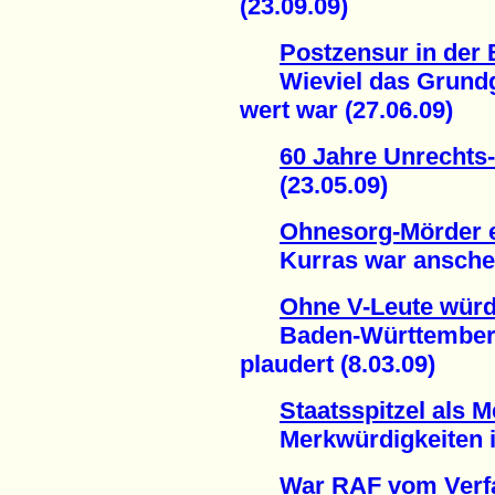
(23.09.09)
Postzensur in der
Wieviel das Grundge
wert war (27.06.09)
60 Jahre Unrechts
(23.05.09)
Ohnesorg-Mörder e
Kurras war anscheine
Ohne V-Leute wü
Baden-Württembergs
plaudert (8.03.09)
Staatsspitzel als 
Merkwürdigkeiten im 
War RAF vom Verf