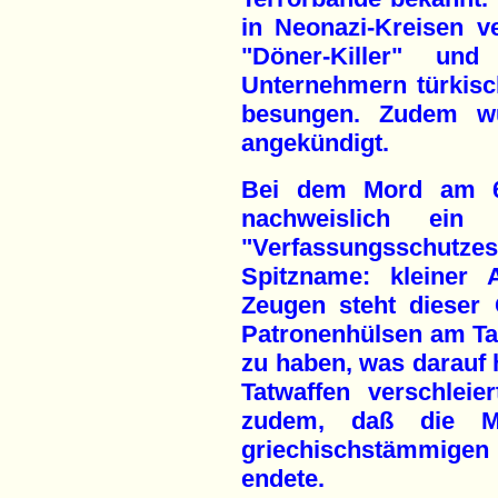
in Neonazi-Kreisen v
"Döner-Killer" u
Unternehmern türkisc
besungen. Zudem wü
angekündigt.
Bei dem Mord am 6.
nachweislich ein
"Verfassungsschu
Spitzname: kleiner 
Zeugen steht dieser 
Patronenhülsen am Tat
zu haben, was darauf h
Tatwaffen verschleier
zudem, daß die Mo
griechischstämmig
endete.