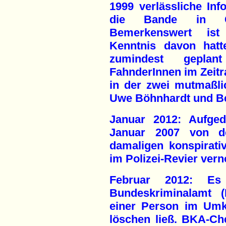
1999 verlässliche Inf
die Bande in Che
Bemerkenswert is
Kenntnis davon hatt
zumindest gepla
FahnderInnen im Zeit
in der zwei mutmaßli
Uwe Böhnhardt und Bea
Januar 2012: Aufged
Januar 2007 von d
damaligen konspirat
im Polizei-Revier ve
Februar 2012: Es
Bundeskriminalamt (
einer Person im Umk
löschen ließ. BKA-Che