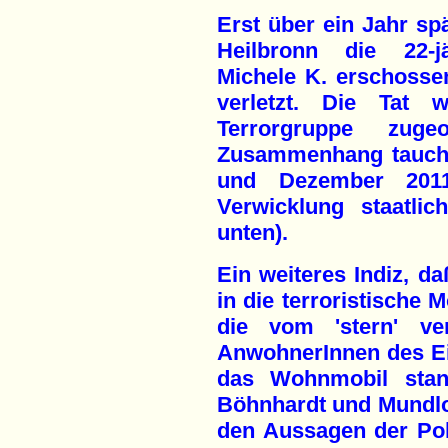
Erst über ein Jahr spä
Heilbronn die 22-jäh
Michele K. erschossen
verletzt. Die Tat w
Terrorgruppe zug
Zusammenhang tauch
und Dezember 2011 
Verwicklung staatlic
unten).
Ein weiteres Indiz, daß
in die terroristische 
die vom 'stern' ver
AnwohnerInnen des E
das Wohnmobil stan
Böhnhardt und Mundl
den Aussagen der Poli