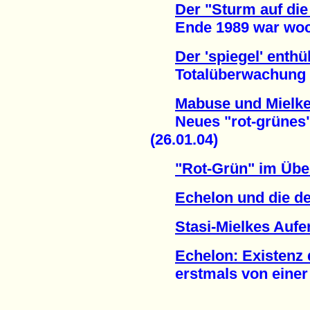
Der "Sturm auf die 
Ende 1989 war wochen
Der 'spiegel' enthül
Totalüberwachung de
Mabuse und Mielke 
Neues "rot-grünes" 
(26.01.04)
"Rot-Grün" im Üb
Echelon und die de
Stasi-Mielkes Auf
Echelon: Existenz
erstmals von einer R