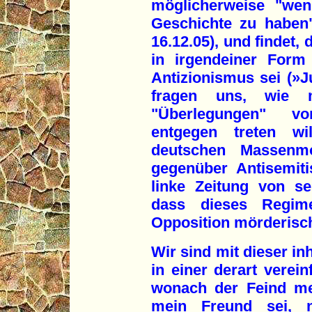
möglicherweise "wen
Geschichte zu haben
16.12.05), und findet,
in irgendeiner Form
Antizionismus sei (»J
fragen uns, wie 
"Überlegungen" v
entgegen treten wil
deutschen Massenmo
gegenüber Antisemiti
linke Zeitung von s
dass dieses Regime 
Opposition mörderisch
Wir sind mit dieser in
in einer derart verei
wonach der Feind me
mein Freund sei, n