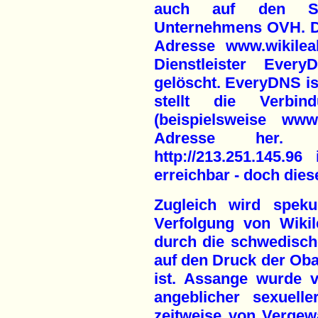
auch auf den Ser
Unternehmens OVH. D
Adresse www.wikile
Dienstleister Ever
gelöscht. EveryDNS i
stellt die Verbi
(beispielsweise www
Adresse her. 
http://213.251.145.9
erreichbar - doch dies
Zugleich wird spekul
Verfolgung von Wiki
durch die schwedische
auf den Druck der Ob
ist. Assange wurde 
angeblicher sexuell
zeitweise von Vergewa