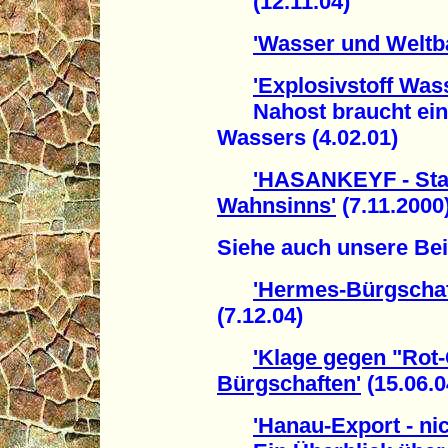
(12.11.04)
'Wasser und Weltb
'Explosivstoff Was
Nahost braucht eine 
Wassers (4.02.01)
'HASANKEYF - Sta
Wahnsinns'
(7.11.2000
Siehe auch unsere Bei
'Hermes-Bürgschaf
(7.12.04)
'Klage gegen "Rot
Bürgschaften'
(15.06.0
'Hanau-Export - ni