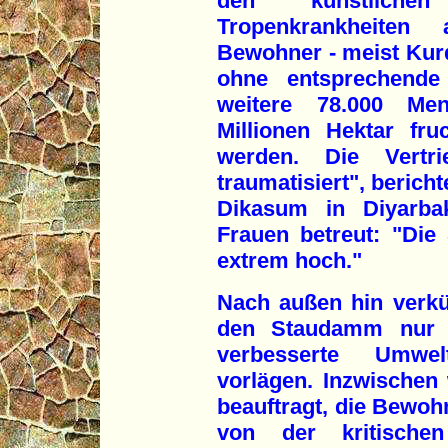
den künstlich
Tropenkrankheiten
Bewohner - meist Kurd
ohne entsprechende
weitere 78.000 Me
Millionen Hektar fru
werden. Die Vertr
traumatisiert", beric
Dikasum in Diyarbak
Frauen betreut: "Die
extrem hoch."
Nach außen hin verkü
den Staudamm nur 
verbesserte Umwe
vorlägen. Inzwischen
beauftragt, die Bewoh
von der kritischen 