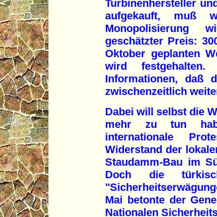
Turbinenhersteller u
aufgekauft, muß we
Monopolisierung 
geschätzter Preis: 30
Oktober geplanten W
wird festgehalte
Informationen, daß
zwischenzeitlich weiter
Dabei will selbst die 
mehr zu tun habe
internationale Pro
Widerstand der lokal
Staudamm-Bau im Süd
Doch die türkis
"Sicherheitserwägun
Mai betonte der Gener
Nationalen Sicherheits