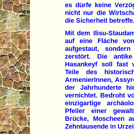
es dürfe keine Verzö
nicht nur die Wirtsc
die Sicherheit betreffe
Mit dem Ilisu-Stauda
auf eine Fläche von
aufgestaut, sondern
zerstört. Die antik
Hasankeyf soll fast v
Teile des historis
ArmenierInnen, Assyr
der Jahrhunderte hi
vernichtet. Bedroht
einzigartige archäo
Pfeiler einer gewalti
Brücke, Moscheen a
Zehntausende in Urze