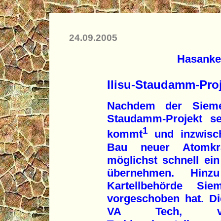
24.09.2005
Hasankey
Ilisu-Staudamm-Proj
Nachdem der Sieme
Staudamm-Projekt se
1
kommt
und inzwisch
Bau neuer Atomkra
möglichst schnell ein
übernehmen. Hin
Kartellbehörde Sie
vorgeschoben hat. D
VA Tech, vorm