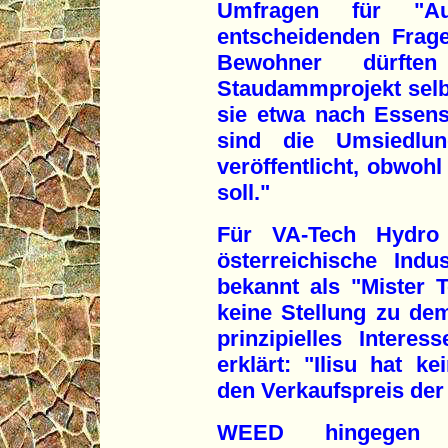
Umfragen für "Au
entscheidenden Frage
Bewohner dürft
Staudammprojekt selb
sie etwa nach Essens
sind die Umsiedlu
veröffentlicht, obwoh
soll."
Für VA-Tech Hydro 
österreichische Indu
bekannt als "Mister 
keine Stellung zu de
prinzipielles Inter
erklärt: "Ilisu hat k
den Verkaufspreis der
WEED hingegen 