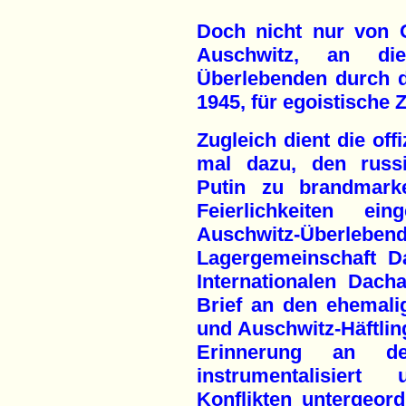
Doch nicht nur von 
Auschwitz, an di
Überlebenden durch 
1945, für egoistische
Zugleich dient die off
mal dazu, den russi
Putin zu brandmark
Feierlichkeiten ei
Auschwitz-Überl
Lagergemeinschaft D
Internationalen Dach
Brief an den ehemali
und Auschwitz-Häftli
Erinnerung an de
instrumentalisiert
Konflikten untergeor