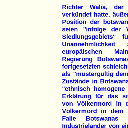
Richter Walia, der
verkündet hatte, äuße
Position der botswa
seien "infolge der 
Siedlungsgebiets" f
Unannehmlichkeit 
europäischen Mai
Regierung Botswanas
fortgesetzten schlei
als "mustergültig dem
Zustände in Botswan
"ethnisch homogene 
Erklärung für das s
von Völkermord in 
Völkermord in dem a
Falle Botswanas p
Industrieländer von 