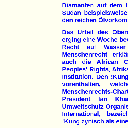
Diamanten auf dem L
Sudan beispielsweise 
den reichen Ölvorkom
Das Urteil des Ober
erging eine Woche bev
Recht auf Wasser
Menschenrecht erklä
auch die African
Peoples' Rights, Afri
Institution. Den !Ku
vorenthalten, wel
Menschenrechts-Char
Präsident Ian Kham
Umweltschutz-Org
International, beze
!Kung zynisch als ein