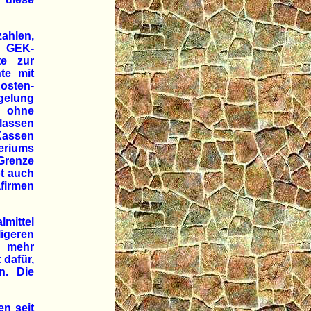
ahlen,
s GEK-
te zur
te mit
osten-
egelung
 ohne
lassen
Kassen
eriums
Grenze
ot auch
firmen
mittel
geren
m mehr
 dafür,
n. Die
n seit