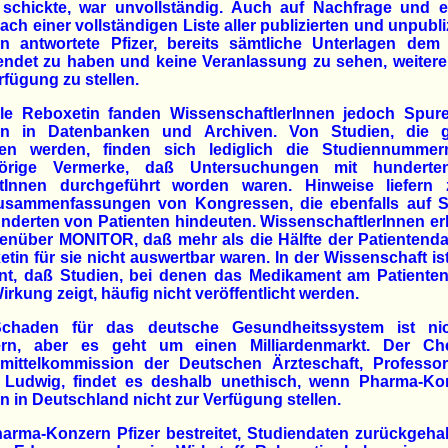
r schickte, war unvollständig. Auch auf Nachfrage und e
nach einer vollständigen Liste aller publizierten und unpubli
en antwortete Pfizer, bereits sämtliche Unterlagen dem
endet zu haben und keine Veranlassung zu sehen, weitere
rfügung zu stellen.
lle Reboxetin fanden WissenschaftlerInnen jedoch Spur
en in Datenbanken und Archiven. Von Studien, die 
ten werden, finden sich lediglich die Studiennumme
örige Vermerke, daß Untersuchungen mit hundert
ntInnen durchgeführt worden waren. Hinweise liefern
usammenfassungen von Kongressen, die ebenfalls auf S
nderten von Patienten hindeuten. WissenschaftlerInnen er
enüber MONITOR, daß mehr als die Hälfte der Patientenda
tin für sie nicht auswertbar waren. In der Wissenschaft is
nt, daß Studien, bei denen das Medikament am Patienten
irkung zeigt, häufig nicht veröffentlicht werden.
chaden für das deutsche Gesundheitssystem ist ni
fern, aber es geht um einen Milliardenmarkt. Der Ch
imittelkommission der Deutschen Ärzteschaft, Professor
r Ludwig, findet es deshalb unethisch, wenn Pharma-Ko
n in Deutschland nicht zur Verfügung stellen.
arma-Konzern Pfizer bestreitet, Studiendaten zurückgeha