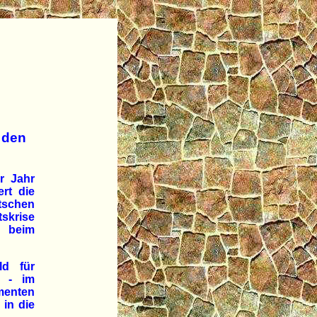
 den
r Jahr
rt die
tschen
skrise
e beim
d für
d - im
amenten
 in die