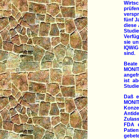
Wirtsc
prüfe
versp
fünf J
diese 
Studie
Verfüg
sie un
IQWiG
sind.
Beate
MONIT
angefr
ist a
Studie
Daß e
MONIT
Konze
Antid
Zulas
FDA d
Patien
gebete