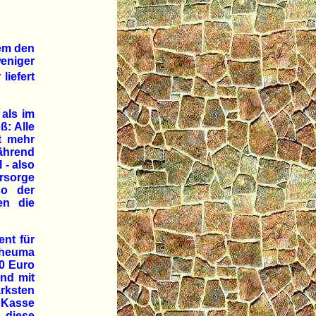
em den
eniger
liefert
 als im
ß: Alle
t mehr
während
 - also
orsorge
so der
en die
nt für
Rheuma
00 Euro
nd mit
rksten
 Kasse
 diese