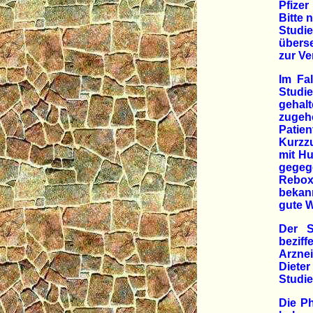
Pfize
Bitte 
Studi
übers
zur Ve
Im Fa
Studi
gehal
zugeh
Patie
Kurzz
mit Hu
gegeg
Reboxe
bekan
gute W
Der S
bezif
Arzne
Diete
Studie
Die Ph