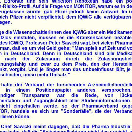
. Edronax und sein Wirkstoff Reboxetin habe ein pos
-Risiko-Profil. Auf die Frage von MONITOR, warum es in 
zugelassen wurde, gab Pfizer jedoch keine Antwort. Im 
sich Pfizer nicht verpflichtet, dem IQWiG alle verfügbare
egen.
e die WissenschaftlerInnen des IQWiG aber ein Medikamen
utzlos einstufen, müssen es die Krankenkassen bezahle
 des IGWIQ, Professor Peter Sawicki sagt, bei vielen Pharm
man, daß es um viel Geld gehe: "Man spielt auf Zeit und vo
n in Deutschland. Denn in Deutschland sind alle Medik
rt nach der Zulassung durch die Zulassungsbeh
dnungsfähig und zwar zu dem Preis, den der Herstelle
kt, vorgibt. Und je länger man das unbeeinflusst läßt, je
ntscheiden, umso mehr Umsatz."
hatte der Verband der forschenden Arzneimittelherstell
t in einem Positionspapier anderes versproche
ständiger Transparenz war die Rede, von lücken
entation und Zugänglichkeit aller Studieninformationen
nicht eingehalten werde, so der Pharmaverband geg
OR, handele es sich um "Sonderfälle", die der Verband
llieren könne.
-Chef Sawicki meint dagegen, daß die Pharma-Industrie 
en habe, daß die "Selbstverpflichtung nicht das erreicht, 