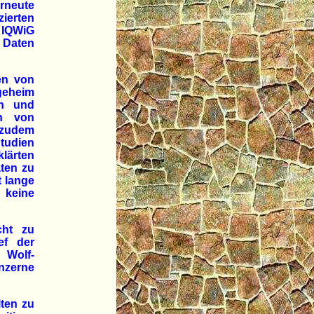
rneute
zierten
 IQWiG
 Daten
en von
geheim
rn und
en von
 zudem
tudien
klärten
ten zu
t lange
 keine
cht zu
ef der
 Wolf-
nzerne
lten zu