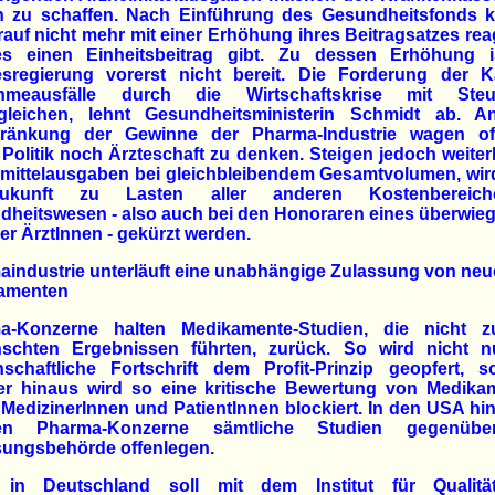
n zu schaffen. Nach Einführung des Gesundheitsfonds 
rauf nicht mehr mit einer Erhöhung ihres Beitragsatzes rea
es einen Einheitsbeitrag gibt. Zu dessen Erhöhung i
sregierung vorerst nicht bereit. Die Forderung der K
hmeausfälle durch die Wirtschaftskrise mit Steu
gleichen, lehnt Gesundheitsministerin Schmidt ab. A
ränkung der Gewinne der Pharma-Industrie wagen of
Politik noch Ärzteschaft zu denken. Steigen jedoch weiter
imittelausgaben bei gleichbleibendem Gesamtvolumen, wir
ukunft zu Lasten aller anderen Kostenbereic
dheitswesen - also auch bei den Honoraren eines überwie
der ÄrztInnen - gekürzt werden.
industrie unterläuft eine unabhängige Zulassung von ne
amenten
a-Konzerne halten Medikamente-Studien, die nicht 
schten Ergebnissen führten, zurück. So wird nicht n
nschaftliche Fortschrift dem Profit-Prinzip geopfert, s
er hinaus wird so eine kritische Bewertung von Medika
MedizinerInnen und PatientInnen blockiert. In den USA h
en Pharma-Konzerne sämtliche Studien gegenübe
sungsbehörde offenlegen.
in Deutschland soll mit dem Institut für Qualit