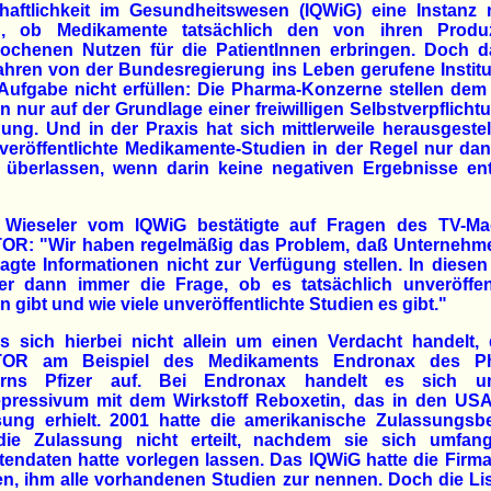
haftlichkeit im Gesundheitswesen (IQWiG) eine Instanz 
n, ob Medikamente tatsächlich den von ihren Produ
rochenen Nutzen für die PatientInnen erbringen. Doch d
ahren von der Bundesregierung ins Leben gerufene Instit
Aufgabe nicht erfüllen: Die Pharma-Konzerne stellen de
n nur auf der Grundlage einer freiwilligen Selbstverpflicht
ung. Und in der Praxis hat sich mittlerweile herausgestel
veröffentlichte Medikamente-Studien in der Regel nur d
 überlassen, wenn darin keine negativen Ergebnisse ent
 Wieseler vom IQWiG bestätigte auf Fragen des TV-Ma
OR: "Wir haben regelmäßig das Problem, daß Unternehm
agte Informationen nicht zur Verfügung stellen. In diesen
ber dann immer die Frage, ob es tatsächlich unveröffent
n gibt und wie viele unveröffentlichte Studien es gibt."
s sich hierbei nicht allein um einen Verdacht handelt, 
OR am Beispiel des Medikaments Endronax des P
rns Pfizer auf. Bei Endronax handelt es sich 
epressivum mit dem Wirkstoff Reboxetin, das in den USA
sung erhielt. 2001 hatte die amerikanische Zulassungsb
ie Zulassung nicht erteilt, nachdem sie sich umfang
tendaten hatte vorlegen lassen. Das IQWiG hatte die Firma
n, ihm alle vorhandenen Studien zur nennen. Doch die Lis