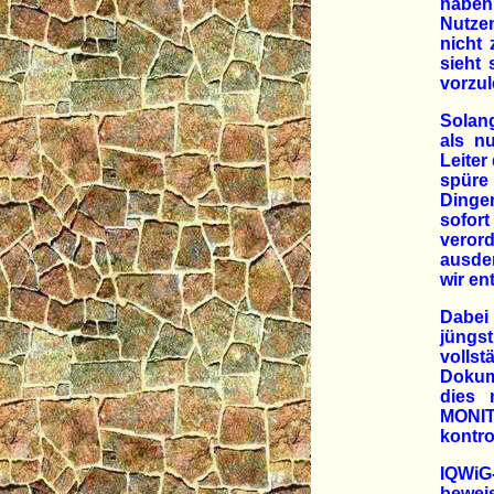
haben
Nutzen
nicht 
sieht 
vorzul
Solang
als n
Leiter
spüre 
Dinge
sofo
veror
ausden
wir e
Dabei 
jüngs
voll
Dokum
dies 
MONIT
kontro
IQWiG
beweis