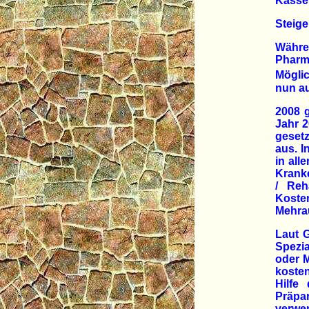
Kassen
Steige
Währe
Pharm
Möglic
nun au
2008 g
Jahr 2
geset
aus. I
in all
Kranke
/ Reh
Koste
Mehra
Laut 
Spezi
oder M
koste
Hilfe
Präpa
verwe