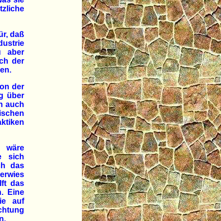
zliche
ür, daß
ustrie
u aber
ich der
en.
ion der
g über
n auch
ischen
aktiken
 wäre
e sich
ch das
erwies
lft das
n. Eine
ie auf
chtung
n.