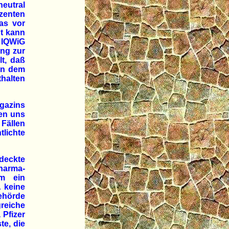
neutral
zenten
as vor
ut kann
m IQWiG
ung zur
lt, daß
ann dem
halten
gazins
en uns
 Fällen
lichte
deckte
harma-
um ein
 keine
ehörde
reiche
 Pfizer
te, die