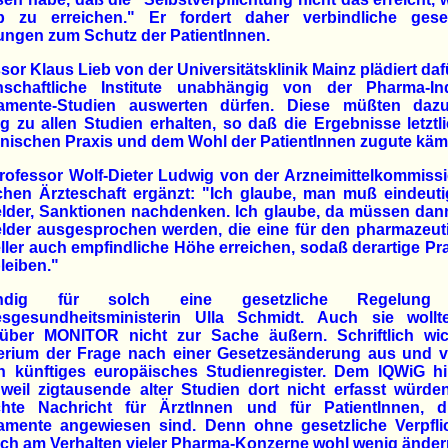
b zu erreichen." Er fordert daher verbindliche geset
ungen zum Schutz der PatientInnen.
sor Klaus Lieb von der Universitätsklinik Mainz plädiert daf
nschaftliche Institute unabhängig von der Pharma-Ind
amente-Studien auswerten dürfen. Diese müßten daz
 zu allen Studien erhalten, so daß die Ergebnisse letztl
nischen Praxis und dem Wohl der PatientInnen zugute käm
ofessor Wolf-Dieter Ludwig von der Arzneimittelkommiss
chen Ärzteschaft ergänzt: "Ich glaube, man muß eindeuti
lder, Sanktionen nachdenken. Ich glaube, da müssen dan
lder ausgesprochen werden, die eine für den pharmazeut
ller auch empfindliche Höhe erreichen, sodaß derartige Pr
leiben."
ändig für solch eine gesetzliche Regelung
sgesundheitsministerin Ulla Schmidt. Auch sie wollt
über MONITOR nicht zur Sache äußern. Schriftlich wi
terium der Frage nach einer Gesetzesänderung aus und v
n künftiges europäisches Studienregister. Dem IQWiG hi
 weil zigtausende alter Studien dort nicht erfasst würde
chte Nachricht für ÄrztInnen und für PatientInnen, d
amente angewiesen sind. Denn ohne gesetzliche Verpfli
ich am Verhalten vieler Pharma-Konzerne wohl wenig änder