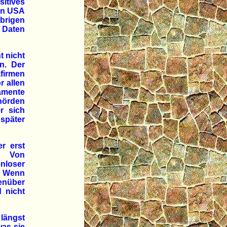
itives
den USA
übrigen
n Daten
t nicht
n. Der
afirmen
r allen
amente
örden
r sich
 später
er erst
n. Von
loser
. Wenn
enüber
 nicht
längst
was sie