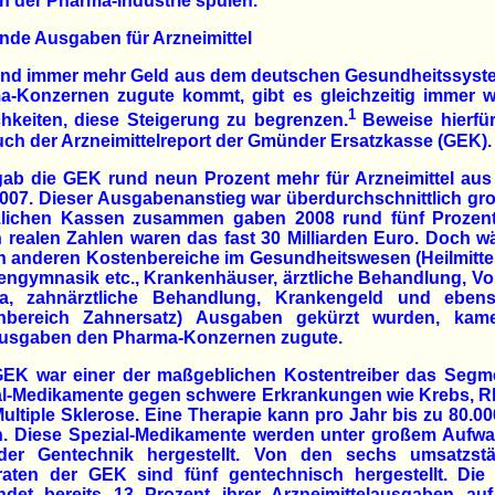
 der Pharma-Industrie spülen.
nde Ausgaben für Arzneimittel
nd immer mehr Geld aus dem deutschen Gesundheitssyst
a-Konzernen zugute kommt, gibt es gleichzeitig immer w
1
hkeiten, diese Steigerung zu begrenzen.
Beweise hierfür 
ch der Arzneimittelreport der Gmünder Ersatzkasse (GEK).
ab die GEK rund neun Prozent mehr für Arzneimittel aus
007. Dieser Ausgabenanstieg war überdurchschnittlich gro
zlichen Kassen zusammen gaben 2008 rund fünf Prozen
n realen Zahlen waren das fast 30 Milliarden Euro. Doch 
en anderen Kostenbereiche im Gesundheitswesen (Heilmittel
ngymnasik etc., Krankenhäuser, ärztliche Behandlung, V
a, zahnärztliche Behandlung, Krankengeld und eben
nbereich Zahnersatz) Ausgaben gekürzt wurden, kam
usgaben den Pharma-Konzernen zugute.
GEK war einer der maßgeblichen Kostentreiber das Segme
al-Medikamente gegen schwere Erkrankungen wie Krebs, 
ultiple Sklerose. Eine Therapie kann pro Jahr bis zu 80.0
n. Diese Spezial-Medikamente werden unter großem Aufwa
 der Gentechnik hergestellt. Von den sechs umsatzstä
raten der GEK sind fünf gentechnisch hergestellt. Die
ndet bereits 13 Prozent ihrer Arzneimittelausgaben auf