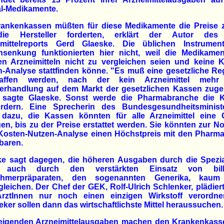
al-Medikamente.
rankenkassen müßten für diese Medikamente die Preise z
ie Hersteller forderten, erklärt der Autor de
imittelreports Gerd Glaeske. Die üblichen Instrumen
nsenkung funktionierten hier nicht, weil die Medikamen
en Arzneimitteln nicht zu vergleichen seien und keine K
-Analyse stattfinden könne. "Es muß eine gesetzliche R
haffen werden, nach der kein Arzneimittel mehr
verhandlung auf dem Markt der gesetzlichen Kassen zuge
, sagte Glaeske. Sonst werde die Pharmabranche die 
ordern. Eine Sprecherin des Bundesgesundheitsminist
 dazu, die Kassen könnten für alle Arzneimittel eine 
gen, bis zu der Preise erstattet werden. Sie könnten zur N
Kosten-Nutzen-Analyse einen Höchstpreis mit den Pharma
baren.
ke sagt dagegen, die höheren Ausgaben durch die Spezial
n auch durch den verstärkten Einsatz von billi
hmerpräparaten, den sogenannten Generika, kau
leichen. Der Chef der GEK, Rolf-Ulrich Schlenker, plädiert
rztInnen nur noch einen einzigen Wirkstoff verordne
ker sollen dann das wirtschaftlichste Mittel heraussuchen.
teigenden Arzneimittelausgaben machen den Krankenkasse