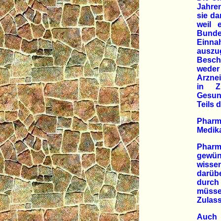
Jahre
sie da
weil 
Bunde
Einna
auszu
Besch
weder 
Arzne
in Z
Gesun
Teils 
Pharma
Medik
Pharm
gewün
wisse
darüb
durch 
müss
Zulas
Auch 