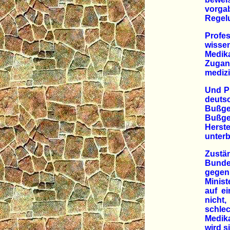
vorga
Regel
Profes
wisse
Medik
Zugang
medizi
Und Pr
deuts
Bußge
Bußge
Herste
unterb
Zust
Bunde
gegen
Minis
auf ei
nicht,
schle
Medik
wird s