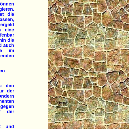
können
gieren,
st die
assen,
ergeld
n eine
fenbar
hin die
d auch
he im
genden
uen
zu den
ur der
ondern
menten
ingegen
r der
ät und