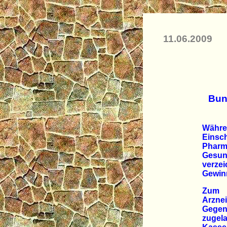
11.06.2009
Bun
Währe
Einsc
Pharm
Gesun
verze
Gewin
Zum 
Arzne
Gegens
zugela