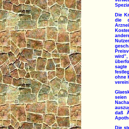
Spezi
Die K
die d
Arzne
Koste
ander
Nutzen
gesc
Preis
wird"
überf
sagte
festle
ohne 
verein
Glaes
seie
Nacha
auszug
daß Ä
Apothe
Die s