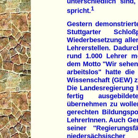
unterschiedlich sin
1
spricht.
Gestern demonstriert
Stuttgarter Schlo
Wiederbesetzung alle
Lehrerstellen. Dadur
rund 1.000 Lehrer me
dem Motto "Wir sehen 
arbeitslos" hatte di
Wissenschaft (GEW) z
Die Landesregierung ha
fertig ausgebilde
übernehmen zu wollen
gerechten Bildungspo
LehrerInnen. Auch Ger
seiner "Regierungsf
niedersächsischer