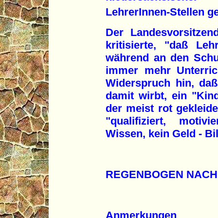
LehrerInnen-Stellen ge
Der Landesvorsitzen
kritisierte, "daß Leh
während an den Schul
immer mehr Unterrich
Widerspruch hin, da
damit wirbt, ein "Kin
der meist rot gekleid
"qualifiziert, motiv
Wissen, kein Geld - Bil
REGENBOGEN NACH
Anmerkungen