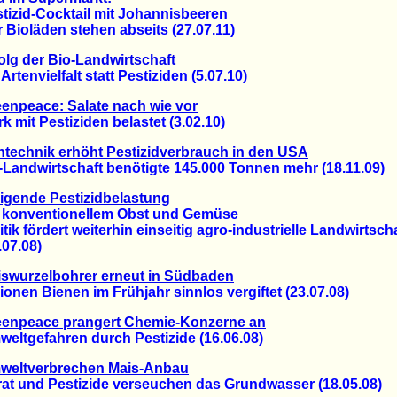
zid-Cocktail mit Johannisbeeren
ioläden stehen abseits (27.07.11)
olg der Bio-Landwirtschaft
tenvielfalt statt Pestiziden (5.07.10)
enpeace: Salate nach wie vor
mit Pestiziden belastet (3.02.10)
technik erhöht Pestizidverbrauch in den USA
ndwirtschaft benötigte 145.000 Tonnen mehr (18.11.09)
igende Pestizidbelastung
onventionellem Obst und Gemüse
k fördert weiterhin einseitig agro-industrielle Landwirtscha
7.08)
swurzelbohrer erneut in Südbaden
nen Bienen im Frühjahr sinnlos vergiftet (23.07.08)
eenpeace prangert Chemie-Konzerne an
tgefahren durch Pestizide (16.06.08)
weltverbrechen Mais-Anbau
t und Pestizide verseuchen das Grundwasser (18.05.08)