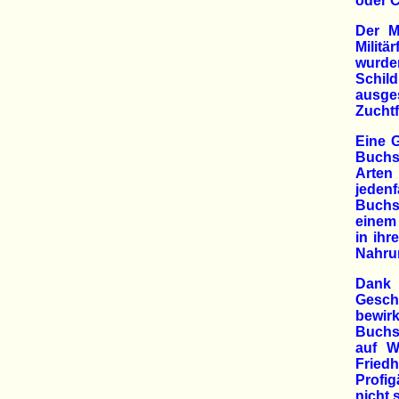
oder C
Der M
Milit
wurde
Schil
ausge
Zuchtf
Eine 
Buchs
Arten
jeden
Buchs
einem 
in ihr
Nahrun
Dank 
Gesch
bewirk
Buchs
auf W
Fried
Profi
nicht 