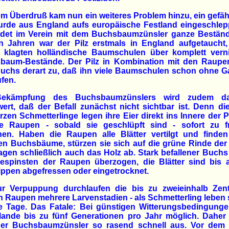
em Überdruß kam nun ein weiteres Problem hinzu, ein gefäh
wurde aus England aufs europäische Festland eingeschlep
rdet im Verein mit dem Buchsbaumzünsler ganze Beständ
en Jahren war der Pilz erstmals in England aufgetaucht,
r klagten holländische Baumschulen über komplett verni
baum-Bestände. Der Pilz in Kombination mit den Raupen
uchs derart zu, daß ihn viele Baumschulen schon ohne Ga
fen.
Bekämpfung des Buchsbaumzünslers wird zudem da
ert, daß der Befall zunächst nicht sichtbar ist. Denn di
zen Schmetterlinge legen ihre Eier direkt ins Innere der P
e Raupen - sobald sie geschlüpft sind - sofort zu f
nen. Haben die Raupen alle Blätter vertilgt und finden
en Buchsbäume, stürzen sie sich auf die grüne Rinde der
gen schließlich auch das Holz ab. Stark befallener Buchs 
espinsten der Raupen überzogen, die Blätter sind bis a
rippen abgefressen oder eingetrocknet.
ur Verpuppung durchlaufen die bis zu zweieinhalb Zent
 Raupen mehrere Larvenstadien - als Schmetterling leben 
e Tage. Das Fatale: Bei günstigen Witterungsbedingunge
lande bis zu fünf Generationen pro Jahr möglich. Daher 
der Buchsbaumzünsler so rasend schnell aus. Vor dem 