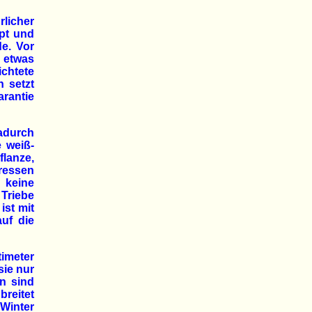
rlicher
pt und
e. Vor
 etwas
chtete
 setzt
rantie
durch
e weiß-
flanze,
ressen
 keine
 Triebe
ist mit
uf die
imeter
sie nur
n sind
breitet
Winter