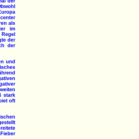
mal der
 Obwohl
Europa
center
ren als
ter im
r Regel
gte der
ch der
en und
isches
ährend
ativen
ativer
 weiten
ß stark
iet oft
ischen
estellt
eitete
Fieber