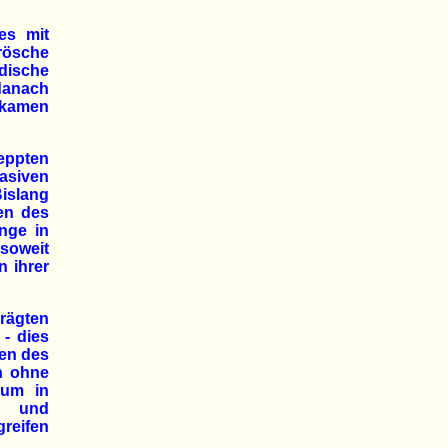
es mit
rösche
dische
danach
tkamen
eppten
asiven
islang
en des
nge in
 soweit
n ihrer
rägten
- dies
pen des
h ohne
aum in
y- und
reifen