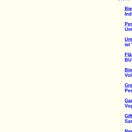
Bie
Indust
Pes
Umwel
Umw
ist "
Flä
BUND 
Bio
Volksw
Gre
Pesti
Gar
Vogel
Gif
Sarkoz
Ne