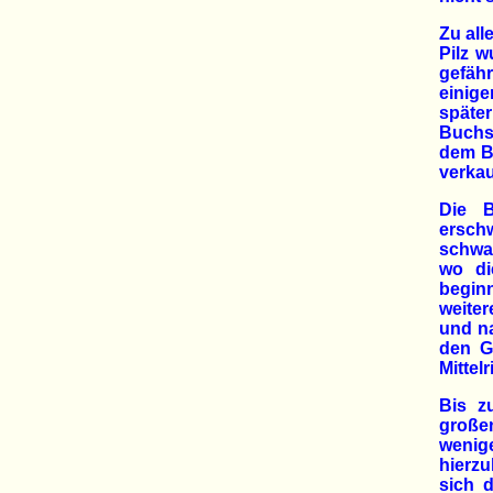
Zu all
Pilz 
gefäh
einig
späte
Buchs
dem B
verkau
Die 
erschw
schwar
wo di
begin
weiter
und na
den G
Mittel
Bis z
großen
wenig
hierzu
sich 