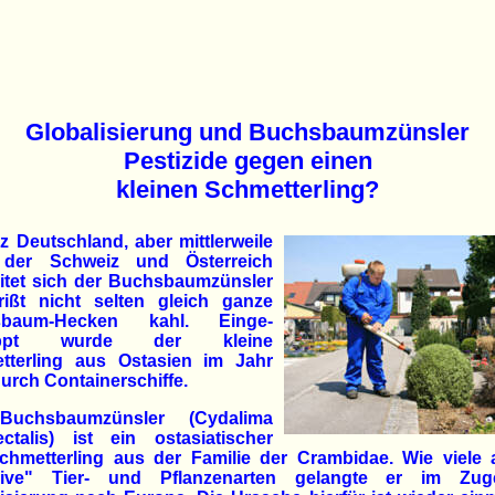
Globalisierung und Buchsbaumzünsler
Pestizide gegen einen
kleinen Schmetterling?
z Deutschland, aber mittlerweile
der Schweiz und Österreich
eitet sich der Buchsbaumzünsler
rißt nicht selten gleich ganze
sbaum-Hecken kahl. Einge­
eppt wurde der kleine
tterling aus Ostasien im Jahr
urch Containerschiffe.
Buchsbaumzünsler (Cydalima
ectalis) ist ein ostasiatischer
schmetterling aus der Familie der Crambidae. Wie viele 
sive" Tier- und Pflanzenarten gelangte er im Zu