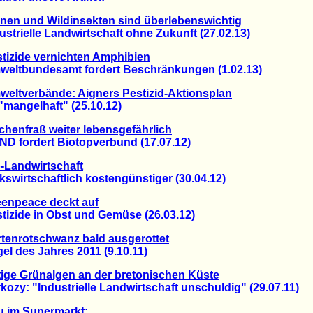
nen und Wildinsekten sind überlebenswichtig
rielle Landwirtschaft ohne Zukunft (27.02.13)
tizide vernichten Amphibien
tbundesamt fordert Beschränkungen (1.02.13)
eltverbände: Aigners Pestizid-Aktionsplan
mangelhaft" (25.10.12)
chenfraß weiter lebensgefährlich
fordert Biotopverbund (17.07.12)
-Landwirtschaft
irtschaftlich kostengünstiger (30.04.12)
enpeace deckt auf
zide in Obst und Gemüse (26.03.12)
tenrotschwanz bald ausgerottet
 des Jahres 2011 (9.10.11)
tige Grünalgen an der bretonischen Küste
y: "Industrielle Landwirtschaft unschuldig" (29.07.11)
u im Supermarkt: