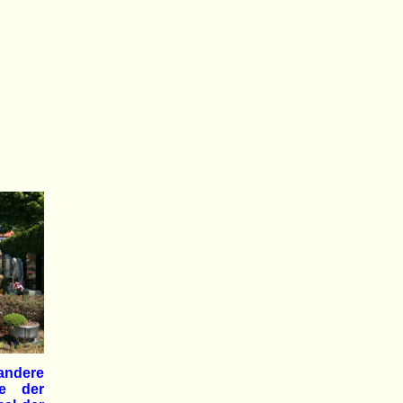
andere
ge der