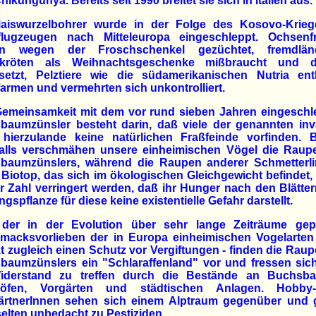
hikungunya. Bereits seit 1990 breitet sie sich in Italien aus.
aiswurzelbohrer wurde in der Folge des Kosovo-Krieg
ärflugzeugen nach Mitteleuropa eingeschleppt. Ochsenf
n wegen der Froschschenkel gezüchtet, fremdlän
dkröten als Weihnachtsgeschenke mißbraucht und 
setzt, Pelztiere wie die südamerikanischen Nutria en
armen und vermehrten sich unkontrolliert.
Gemeinsamkeit mit dem vor rund sieben Jahren eingeschl
baumzünsler besteht darin, daß viele der genannten inv
 hierzulande keine natürlichen Fraßfeinde vorfinden. B
falls verschmähen unsere einheimischen Vögel die Raup
baumzünslers, während die Raupen anderer Schmetterli
Biotop, das sich im ökologischen Gleichgewicht befindet,
er Zahl verringert werden, daß ihr Hunger nach den Blätter
gspflanze für diese keine existentielle Gefahr darstellt.
der in der Evolution über sehr lange Zeiträume gep
macksvorlieben der in Europa einheimischen Vogelarten 
t zugleich einen Schutz vor Vergiftungen - finden die Rau
baumzünslers ein "Schlaraffenland" vor und fressen sic
iderstand zu treffen durch die Bestände an Buchsb
höfen, Vorgärten und städtischen Anlagen. Hobb
gärtnerInnen sehen sich einem Alptraum gegenüber und g
selten unbedacht zu Pestiziden.