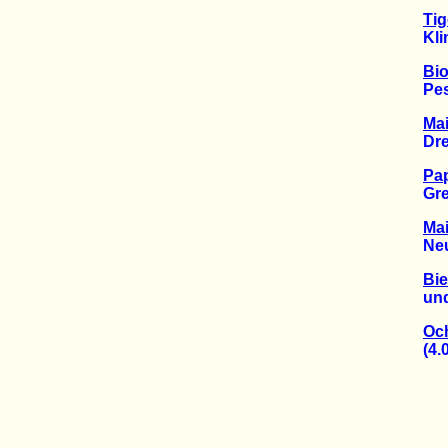
Tig
Klima
Bio
Pestiz
Ma
Drei 
Pap
Green
Mai
Neuer
Bi
und no
Och
(4.05