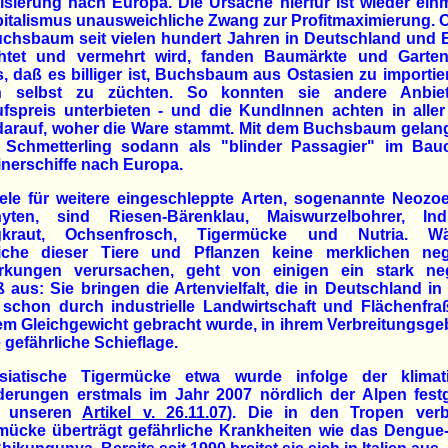
isierung nach Europa. Die Ursache hierfür ist wieder ein
italismus unausweichliche Zwang zur Profitmaximierung.
uchsbaum seit vielen hundert Jahren in Deutschland und 
htet und vermehrt wird, fanden Baumärkte und Garten
, daß es billiger ist, Buchsbaum aus Ostasien zu importie
n selbst zu züchten. So konnten sie andere Anbie
fspreis unterbieten - und die KundInnen achten in alle
darauf, woher die Ware stammt. Mit dem Buchsbaum gelan
e Schmetterling sodann als "blinder Passagier" im Bau
nerschiffe nach Europa.
iele für weitere eingeschleppte Arten, sogenannte Neozo
yten, sind Riesen-Bärenklau, Maiswurzelbohrer, Ind
gkraut, Ochsenfrosch, Tigermücke und Nutria. W
eiche dieser Tiere und Pflanzen keine merklichen neg
rkungen verursachen, geht von einigen ein stark neg
ß aus: Sie bringen die Artenvielfalt, die in Deutschland in
 schon durch industrielle Landwirtschaft und Flächenfra
m Gleichgewicht gebracht wurde, in ihrem Verbreitungsgeb
e gefährliche Schieflage.
siatische Tigermücke etwa wurde infolge der klimat
erungen erstmals im Jahr 2007 nördlich der Alpen festg
e unseren
Artikel v. 26.11.07
). Die in den Tropen verbr
mücke überträgt gefährliche Krankheiten wie das Dengue-