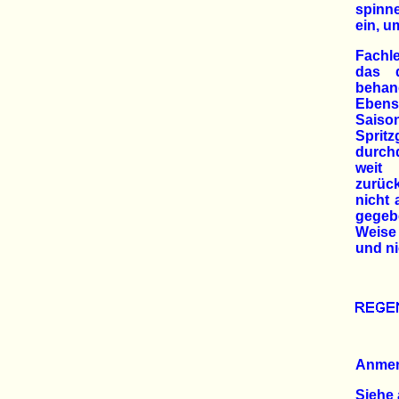
spinne
ein, u
Fachle
das d
behan
Ebens
Saison
Spritz
durchd
weit 
zurüc
nicht 
gegebe
Weise
und ni
Anme
Siehe 