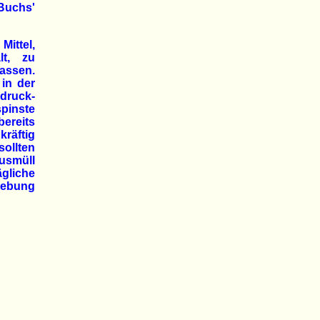
 Buchs'
Mittel,
lt, zu
assen.
in der
hdruck-
spinste
bereits
räftig
ollten
ausmüll
ägliche
gebung