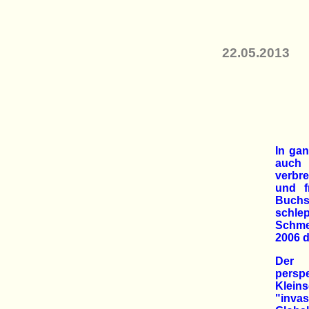
22.05.2013
In gan
auch 
verbr
und f
Buch
schl
Schme
2006 d
Der 
persp
Klein
"inva