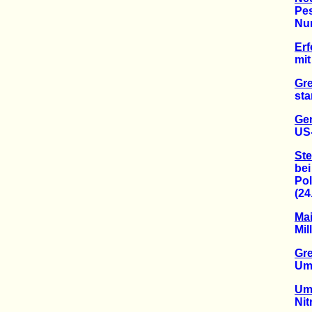
Pesti
Nur B
Erf
mit Ar
Gre
stark 
Gen
US-La
Ste
bei k
Politi
(24.0
Mai
Millio
Gr
Umwel
Um
Nitra