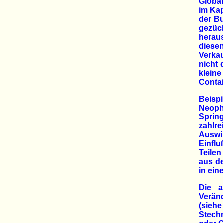
Global
im Kap
der B
gezüc
heraus
diese
Verkau
nicht 
klein
Contai
Beisp
Neoph
Sprin
zahlr
Auswi
Einflu
Teilen
aus de
in ein
Die a
Veränd
(sieh
Stech