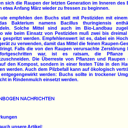
n sich die Raupen der letzten Generation im Inneren des
m etwa Anfang März wieder zu fressen zu beginnen.
ute empfehlen den Buchs statt mit Pestiziden mit einem 
as Bakterium namens Bacillus thuringiensis enthä
deln. Solche Mittel sind auch im Bio-Landbau zugel
o wie beim Einsatz von Pestiziden muß zwei bis dreimal 
 gespritzt werden. Empfehlenswert ist es, dabei ein Hoc
gerät zu verwenden, damit das Mittel die feinen Raupen-Ge
ringt. Falls die von den Raupen verursachte Zerstörung 
fortgeschritten war, ist es ratsam, die Pflanze k
kzuschneiden. Die Überreste von Pflanzen und Raupen s
auf den Kompost, sondern in einer festen Tüte in den H
n werden. Auch dem Pilzbefall kann auf ökologisch vertr
 entgegengewirkt werden: Buchs sollte in trockener Um
cht in Rindenmulch einsetzt werden.
rkungen
auch unsere Artikel: