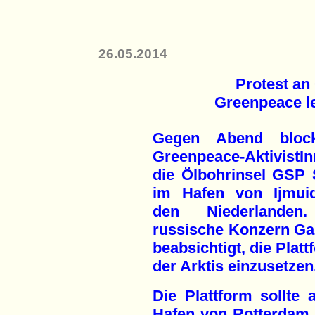
26.05.2014
Protest an
Greenpeace le
Gegen Abend block
Greenpeace-AktivistI
die Ölbohrinsel GSP 
im Hafen von Ijmui
den Niederlanden
russische Konzern G
beabsichtigt, die Platt
der Arktis einzusetzen
Die Plattform sollte
Hafen von Rotterdam 