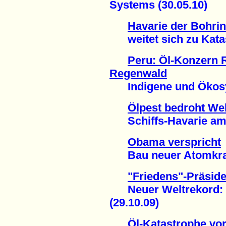
Systems (30.05.10)
Havarie der Bohrin
weitet sich zu Katas
Peru: Öl-Konzern 
Regenwald
Indigene und Ökosys
Ölpest bedroht We
Schiffs-Havarie am G
Obama verspricht
Bau neuer Atomkraft
"Friedens"-Präside
Neuer Weltrekord: 68
(29.10.09)
Öl-Katastrophe vor