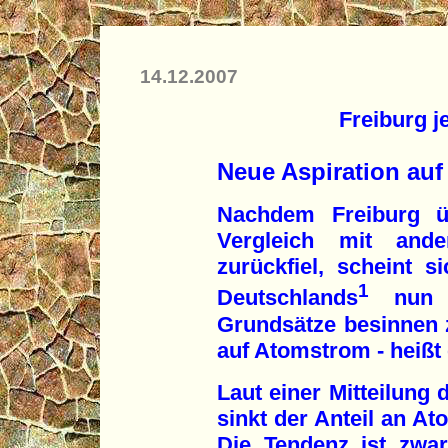
14.12.2007
Freiburg j
Neue Aspiration auf
Nachdem Freiburg ü
Vergleich mit and
zurückfiel, scheint s
1
Deutschlands
nun w
Grundsätze besinnen z
auf Atomstrom - heißt 
Laut einer Mitteilung 
sinkt der Anteil an At
Die Tendenz ist zwar