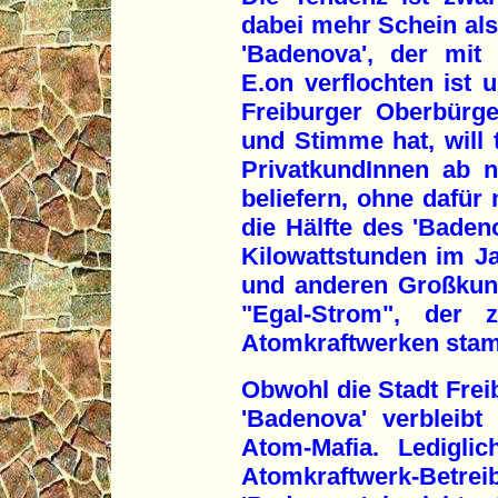
dabei mehr Schein als
'Badenova', der mit
E.on verflochten ist 
Freiburger Oberbürge
und Stimme hat, will 
PrivatkundInnen ab 
beliefern, ohne dafür
die Hälfte des 'Baden
Kilowattstunden im Ja
und anderen Großkun
"Egal-Strom", der 
Atomkraftwerken sta
Obwohl die Stadt Freib
'Badenova' verbleibt
Atom-Mafia. Ledigli
Atomkraftwerk-Bet