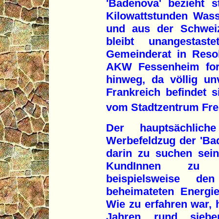
'Badenova' bezieht s
Kilowattstunden Was
und aus der Schweiz
bleibt unangestast
Gemeinderat in Reso
AKW Fessenheim ford
hinweg, da völlig un
Frankreich befindet s
vom Stadtzentrum Frei
Der hauptsächlic
Werbefeldzug der 'Ba
darin zu suchen sei
KundInnen zu Ö
beispielsweise d
beheimateten Energi
Wie zu erfahren war, h
Jahren rund sieb