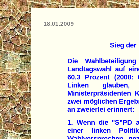
18.01.2009
Sieg der
Die Wahlbeteiligun
Landtagswahl auf ein
60,3 Prozent (2008:
Linken glauben,
Ministerpräsidenten 
zwei möglichen Ergeb
an zweierlei erinnert:
1. Wenn die "S"PD a
einer linken Poli
Wahlversprechen ge