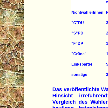
W
NichtwählerInnen
N
"C"DU
3
"S"PD
2
"F"DP
1
"Grüne"
1
Linkspartei
5
sonstige
3
Das veröffentlichte Wa
Hinsicht irreführe
Vergleich des Wahle