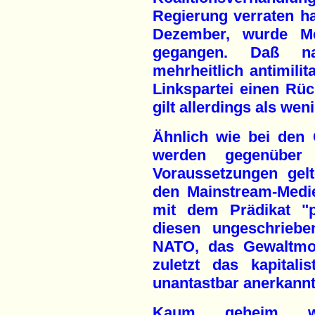
Regierung verraten ha
Dezember, wurde Me
gegangen. Daß na
mehrheitlich antimilit
Linkspartei einen Rüc
gilt allerdings als wen
Ähnlich wie bei den
werden gegenüber d
Voraussetzungen gel
den Mainstream-Medi
mit dem Prädikat "po
diesen ungeschriebe
NATO, das Gewaltmon
zuletzt das kapitali
unantastbar anerkann
Kaum geheim w