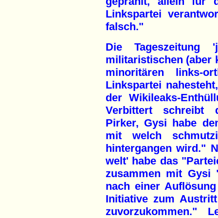
geprahlt, allein für
Linkspartei verantwor
falsch."
Die Tageszeitung '
militaristischen (aber
minoritären links-
Linkspartei nahesteht,
der Wikileaks-Enthül
Verbittert schreib
Pirker, Gysi habe de
mit welch schmutzi
hintergangen wird." 
welt' habe das "Partei
zusammen mit Gysi "
nach einer Auflösun
Initiative zum Austr
zuvorzukommen." Le