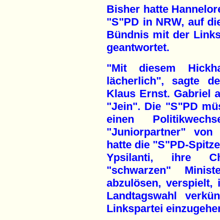
Bisher hatte Hannelore
"S"PD in NRW, auf di
Bündnis mit der Links
geantwortet.
"Mit diesem Hick
lächerlich", sagte de
Klaus Ernst. Gabriel 
"Jein". Die "S"PD müs
einen Politikwech
"Juniorpartner" von 
hatte die "S"PD-Spitz
Ypsilanti, ihre 
"schwarzen" Minist
abzulösen, verspielt,
Landtagswahl verkün
Linkspartei einzugehe