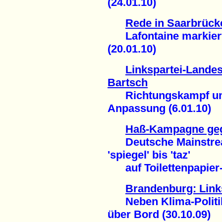
(24.01.10)
Rede in Saarbrück
Lafontaine markiert 
(20.01.10)
Linkspartei-Landes
Bartsch
Richtungskampf um 
Anpassung (6.01.10)
Haß-Kampagne geg
Deutsche Mainstrea
'spiegel' bis 'taz'
auf Toilettenpapier-N
Brandenburg: Link
Neben Klima-Politik 
über Bord (30.10.09)